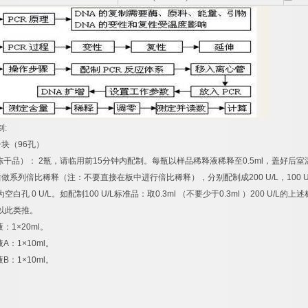
制
:
一块（
96
孔）
冻干品）：
2
瓶，请临用前
15
分钟内配制。每瓶以样品稀释液稀释至
0.5ml
，盖好后室
后做系列倍比稀释（注：不要直接在板中进行倍比稀释），分别配制成
200 U/L
，
100 U
为空白孔
0 U/L
。如配制
100 U/L
标准品：取
0.3ml
（不要少于
0.3ml
）
200 U/L
的上述
以此类推。
液：
1×20ml
。
液
A
：
1×10ml
。
液
B
：
1×10ml
。