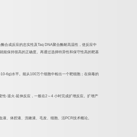
合酶合成反应的忠实性及
Taq DNA
聚合酶耐高温性，使反应中
就能保持很高的正确度。再通过选择特异性和保守性高的靶基
=10-6g)
水平。能从
100
万个细胞中检出一个靶细胞；在病毒的
变性
-
退火
-
延伸反应，一般在
2
～
4
小时完成扩增反应。扩增产
血液、体腔液、洗嗽液、毛发、细胞、活
PCR
技术概论。