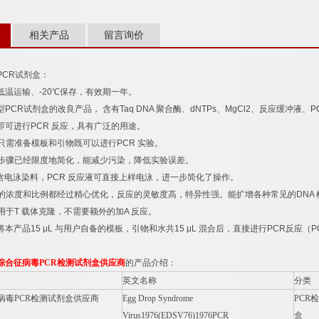
相关产品
留言询价
PCR
试剂盒：
低温运输、
-20
℃
保存，有效期一年。
型
PCR
试剂盒的改良产品，
含有
Taq DNA
聚合酶、
dNTPs
、
MgCl2
、反应缓冲液、
P
即可进行
PCR
反应，具有广泛的用途。
只需准备模板和引物既可以进行
PCR
实验。
步骤已经限度地简化，能减少污染，降低实验误差。
含电泳染料，
PCR
反应液可直接上样电泳，进一步简化了操作。
的浓度和比例都经过精心优化，反应的灵敏度高，特异性强。能扩增各种常见的
DNA
用于
T
载体克隆，不需要额外的加
A
反应。
将本产品
15 μL
与用户自备的模板，引物和水共
15 μL
混合后，直接进行
PCR
反应（
P
综合征病毒
PCR
检测试剂盒供应商
的产品介绍：
英文名称
分类
病毒
PCR
检测试剂盒供应商
Egg Drop Syndrome
PCR
检
Virus1976(EDSV76)1976PCR
盒