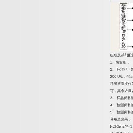
组成及试剂配
1
、酶标板：
2
、
标准品（
200 U/L
，然
稀释液直接作
可，其余浓度
3
、
样品稀释
4
、
检测稀释
5
、
检测稀释
使用及效果：
PCR
反应特点