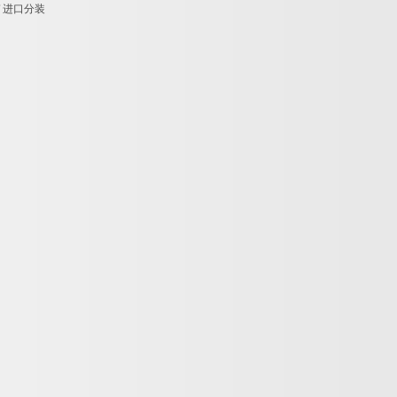
T
进口分装