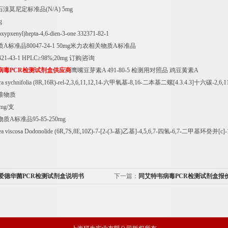
石溴莫尼定标准品
(N/A) 5mg
g
oxypxenyl)hepta-4,6-dien-3-one 332371-82-1
质
A
标准品
80047-24-1 50mg
米力农相关物质
A
标准品
21-43-1 HPLC
≥
98%;20mg
订购
|
咨询
病毒
PCR
检测试剂盒供应商
鹰嘴豆芽素
A 491-80-5
检测用对照品
鸡豆黄素
A
a sychnifolia (8R,16R)-rel-2,3,6,11,12,14-
六甲氧基
-8,16-
二本基二螺
[4.3.4.3]
十六碳
-2,6,1
准物质
mg/
支
物质
A
标准品
95-85-250mg
a viscosa Dodonolide (6R,7S,8E,10Z)-7-[2-(3-
基
)
乙基
]-4,5,6,7-
四氢
-6,7-
二甲基环癸并
[c]
爱德华菌PCR检测试剂盒说明书
下一篇：
同艾特韦病毒PCR检测试剂盒报