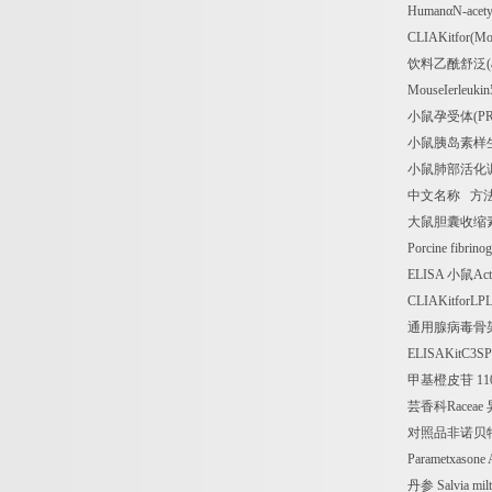
Human
α
N-acety
CLIAKitfor(Mo
饮料乙酰舒泛
MouseIerleukin
小鼠孕受体
(P
小鼠胰岛素样
小鼠肺部活化
中文名称
方
大鼠胆囊收缩
Porcine fibrino
ELISA
小鼠
Act
CLIAKitforLPL
通用腺病毒骨
ELISAKitC3SP
甲基橙皮苷
11
芸香科
Raceae
对照品非诺贝
Parametxasone 
丹参
Salvia mil