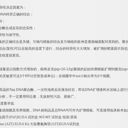
异性决定因素为：
DNA
特异正确的结合；
则；
合酶合成反应的忠实性；
异性与保守性。
板的正确结合是关键。引物与模板的结合及引物链的延伸是遵循碱基配对原则的。聚
结合
(
复性
)
可以在较高的温度下进行，结合的特异性大大增加，被扩增的靶基因片段也
性程度就更高。
成量是以指数方式增加的，能将皮克
(pg=10-12g)
量级的起始待测模板扩增到微克
(ug
的灵敏度可达
3
个
RFU(
空斑形成单位
)
；在细菌学中
zui
小检出率为
3
个细菌。
速
高温的
Taq DNA
聚合酶，一次性地将反应液加好后，即在
DNA
扩增液和水浴锅上进行
分析，不一定要用同位素，无放射性污染、易推广。
纯度要求低
毒或细菌及培养细胞，
DNA
粗制品及总
RNA
均可作为扩增模板。可直接用临床标本如
化因子
(PAF)ELISA
试剂盒
96T/48T
试剂盒
组装
/
原装
dine (AZT) ELISA Kit
大鼠叠氮胸苷
(AZT)ELISA
试剂盒