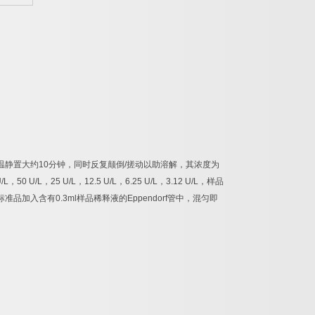
温静置大约
10
分钟，同时反复颠倒
/
搓动以助溶解，其浓度为
/L
，
50 U/L
，
25 U/L
，
12.5 U/L
，
6.25 U/L
，
3.12 U/L
，样品
标准品加入含有
0.3ml
样品稀释液的
Eppendorf
管中，混匀即