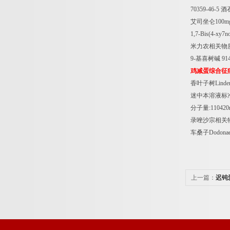
70359-46-5
酒
艾司坐仑
100m
1,7-Bis(4-xy7n
米力农相关物
9-
基喜树碱
914
鸡减蛋综合征
香叶子树
Linder
迷中本溶液标
分子量
:110420
录唑沙宗相关
车桑子
Dodonae
上一篇：
迟钝