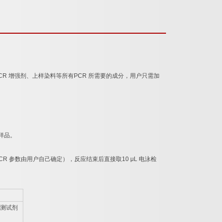
CR
增强剂、上样染料等所有
PCR
所需要的成分，用户只需加
样品。
CR
参数由用户自己确定），反应结束后直接取
10 μL
电泳检
测试剂