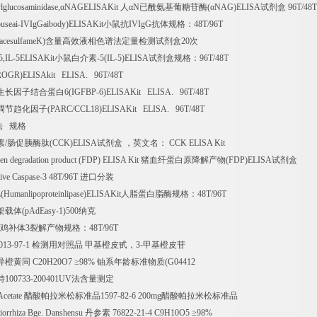
lglucosaminidase,
α
NAGELISAKit
人α
N
已酰氨基葡糖苷酶
(
α
NAG)ELISA
试剂盒
96T/48
useai-IVIgGaibody)ELISAKit
小鼠抗
IVIgG
抗体规格：
48T/96T
(acesulfameK)
含量高效液相色谱法定量检测试剂盒
20
次
5,IL-5ELISAKit
小鼠白介素
-5(IL-5)ELISA
试剂盒规格：
96T/48T
ROGR)ELISAkit ELISA. 96T/48T
生长因子结合蛋白
6(IGFBP-6)ELISAKit ELISA. 96T/48T
调节趋化因子
(PARC/CCL18)ELISAKit ELISA. 96T/48T
法
规格
素
/
肠促胰酶肽
(CCK)ELISA
试剂盒
，英文名：
CCK ELISA Kit
gen degradation product (FDP) ELISA Kit
猪血纤蛋白原降解产物
(FDP)ELISA
试剂盒
ive Caspase-3 48T/96T
进口分装
(Humanlipoproteinlipase)ELISAKit
人脂蛋白脂酶规格：
48T/96T
架载体
(pAdEasy-1)500
纳克
鸡补体
3
裂解产物规格：
48T/96T
013-97-1
检测用对照品
甲基橙皮甙，
3-
甲基橙皮苷
异橙黄同
C20H20O7
≥
98%
铀系年龄标准物质
(G04412
特
100733-200401UV
法含量测定
Acetate
醋酸帕拉米松标准品
1597-82-6 200mg
醋酸帕拉米松标准品
tiorrhiza Bge. Danshensu
丹参素
76822-21-4 C9H10O5
≥
98%