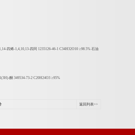
1,14-
四烯
-1,4,10,13-
四同
1235126-46-1 C34H32O10
≥
98.5%
石油
-1(3H)-
酮
349534-73-2 C20H24O3
≥
95%
价
返回列表>>