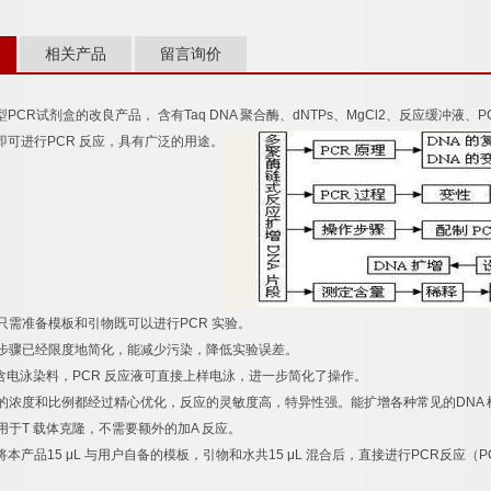
相关产品
留言询价
型
PCR
试剂盒的改良产品，
含有
Taq DNA
聚合酶、
dNTPs
、
MgCl2
、反应缓冲液、
P
即可进行
PCR
反应，具有广泛的用途。
只需准备模板和引物既可以进行
PCR
实验。
步骤已经限度地简化，能减少污染，降低实验误差。
含电泳染料，
PCR
反应液可直接上样电泳，进一步简化了操作。
的浓度和比例都经过精心优化，反应的灵敏度高，特异性强。能扩增各种常见的
DNA
用于
T
载体克隆，不需要额外的加
A
反应。
将本产品
15 μL
与用户自备的模板，引物和水共
15 μL
混合后，直接进行
PCR
反应（
P