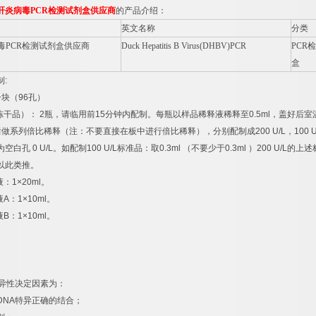
肝炎病毒
PCR
检测试剂盒供应商
的产品介绍：
英文名称
分类
毒
PCR
检测试剂盒供应商
Duck Hepatitis B Virus(DHBV)PCR
PCR
检
盒
制
:
一块（
96
孔）
冻干品）：
2
瓶，请临用前
15
分钟内配制。每瓶以样品稀释液稀释至
0.5ml
，盖好后室
后做系列倍比稀释（注：不要直接在板中进行倍比稀释），分别配制成
200 U/L
，
100 U
为空白孔
0 U/L
。如配制
100 U/L
标准品：取
0.3ml
（不要少于
0.3ml
）
200 U/L
的上述
以此类推。
液：
1×20ml
。
液
A
：
1×10ml
。
液
B
：
1×10ml
。
异性决定因素为：
DNA
特异正确的结合；