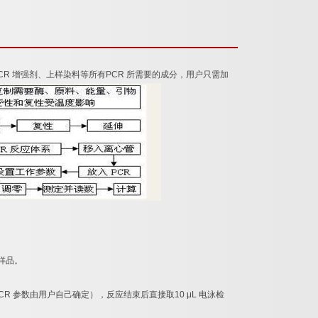
CR
增强剂、上样染料等所有
PCR
所需要的成分，用户只需加
样品。
CR
参数由用户自己确定），反应结束后直接取
10 μL
电泳检