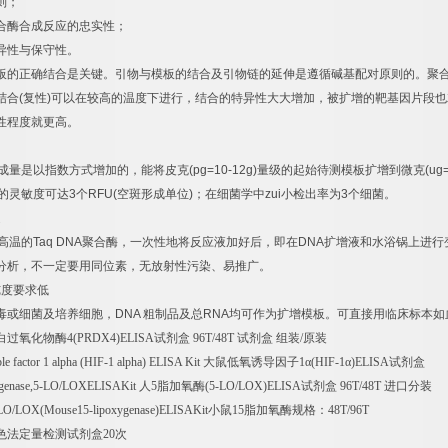
则；
合酶合成反应的忠实性；
异性与保守性。
板的正确结合是关键。引物与模板的结合及引物链的延伸是遵循碱基配对原则的。聚
结合
(
复性
)
可以在较高的温度下进行，结合的特异性大大增加，被扩增的靶基因片段也
性程度就更高。
成量是以指数方式增加的，能将皮克
(pg=10-12g)
量级的起始待测模板扩增到微克
(ug
的灵敏度可达
3
个
RFU(
空斑形成单位
)
；在细菌学中
zui
小检出率为
3
个细菌。
速
高温的
Taq DNA
聚合酶，一次性地将反应液加好后，即在
DNA
扩增液和水浴锅上进行
分析，不一定要用同位素，无放射性污染、易推广。
纯度要求低
毒或细菌及培养细胞，
DNA
粗制品及总
RNA
均可作为扩增模板。可直接用临床标本如
白过氧化物酶
4(PRDX4)ELISA
试剂盒
96T/48T
试剂盒
组装
/
原装
le factor 1 alpha (HIF-1 alpha) ELISA Kit
大鼠低氧诱导因子
1
α
(HIF-1
α
)ELISA
试剂盒
ygenase,5-LO/LOXELISAKit
人
5
脂加氧酶
(5-LO/LOX)ELISA
试剂盒
96T/48T
进口分装
LO/LOX(Mouse15-lipoxygenase)ELISAKit
小鼠
15
脂加氧酶规格：
48T/96T
色法定量检测试剂盒
20
次