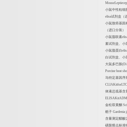
MouseLeptiece
小鼠中性粒细
elisa
试剂盒（
小鼠致癌基因
（进口分装）
小鼠脂联素
elis
素试剂盒、小
小鼠脂蛋白
elis
白试剂盒、小
大鼠多巴胺
(D
Porcine heat s
马特定基因序
CLIAKitforLT
体液总巯基含
ELISAKitAD
金松双黄酮
Sci
栀子
Gardenia j
含量测定醋酸
磺胺熔点标准