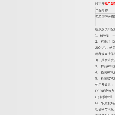
以下是
鸭乙型
产品名称
鸭乙型肝炎病
组成及试剂配
1
、酶标板：
2
、
标准品（
200 U/L
，然
稀释液直接作
可，其余浓度
3
、
样品稀释
4
、
检测稀释
5
、
检测稀释
使用及效果：
PCR
反应特点
(1)
特异性强
PCR
反应的特
①
引物与模板