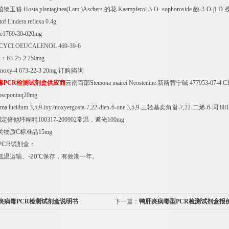
植物玉簪
Hosta plantaginea(Lam.)Aschers.
的花
Kaempferol-3-O- sophoroside
酚
-3-O-
β
-D-
of Lindera reflexa 0.4g
se1769-30-020mg
ol CYCLOEUCALENOL 469-39-6
号：
63-25-2 250mg
7noxy-4 673-22-3 20mg
订购
|
咨询
毒
PCR
检测试剂盒供应商
云南百部
Stemona mairei Neostenine
新斯替宁碱
477953-07-4 
oscponinq20mg
a lucidum 3,5,9-ixy7noxyergosta-7,22-dien-6-one 3,5,9-
三轻基卖角甾
-7,22-
二烯
-6-
同
881
测定倍他环糊精
100317-200902
常温，避光
100mg
关物质
C
标准品
15mg
PCR
试剂盒：
低温运输、
-20
℃
保存，有效期一年。
炎病毒PCR检测试剂盒说明书
下一篇：
鸭肝炎病毒型PCR检测试剂盒报