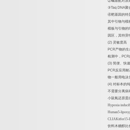
②
碱基配对原
③
Taq DNA
聚
④
靶基因的特
其中引物与模
模板与引物的
因区，其特异
(2)
灵敏度高
PCR
产物的生
检测中，
PCR
(3)
简便、快
PCR
反应用耐
物一般用电泳
(4)
对标本的
不需要分离病
小鼠氧还原蛋
Hypoxia inducib
Human5-lipox
CLIAKitfor15-
饮料木糖醇比