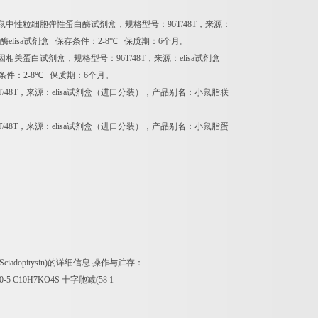
鼠中性粒细胞弹性蛋白酶试剂盒，规格型号：
96T/48T
，来源：
酶
elisa
试剂盒
保存条件：
2-8
℃
保质期：
6
个月。
因相关蛋白试剂盒，规格型号：
96T/48T
，来源：
elisa
试剂盒
条件：
2-8
℃
保质期：
6
个月。
T/48T
，来源：
elisa
试剂盒（进口分装），产品别名：小鼠脂联
T/48T
，来源：
elisa
试剂盒（进口分装），产品别名：小鼠脂蛋
(Sciadopitysin)
的详细信息
操作与贮存：
40-5 C10H7KO4S
十字胞减
(58 1