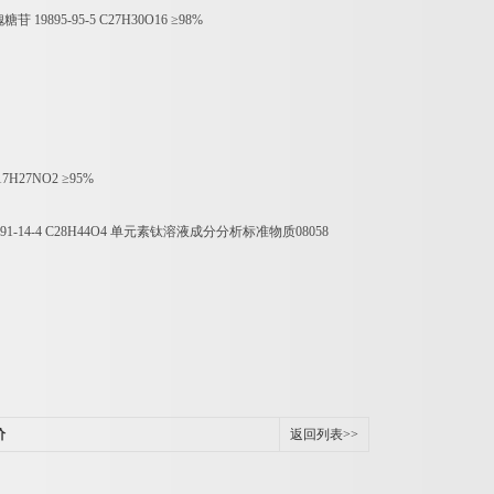
槐糖苷
19895-95-5 C27H30O16
≥
98%
C17H27NO2
≥
95%
91-14-4 C28H44O4
单元素钛溶液成分分析标准物质
08058
价
返回列表>>