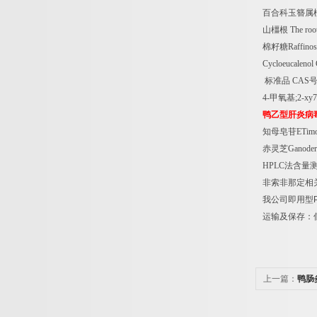
百合科玉簪属
山橿根
The root
棉籽糖
Raffino
Cycloeucalen
标准品
CAS
4-
甲氧基
;2-xy
鸭乙型肝炎病
知母皂苷
ETim
赤灵芝
Ganoderm
HPLC
法含量
非索非那定相
我公司即用型
运输及保存：
上一篇：
鸭肠