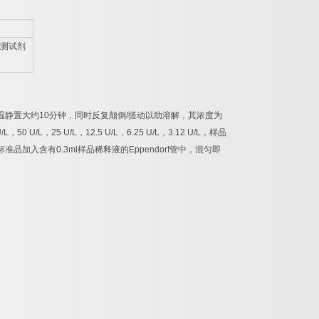
测试剂
温静置大约
10
分钟，同时反复颠倒
/
搓动以助溶解，其浓度为
/L
，
50 U/L
，
25 U/L
，
12.5 U/L
，
6.25 U/L
，
3.12 U/L
，样品
标准品加入含有
0.3ml
样品稀释液的
Eppendorf
管中，混匀即