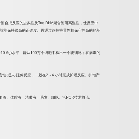
合酶合成反应的忠实性及
Taq DNA
聚合酶耐高温性，使反应中
就能保持很高的正确度。再通过选择特异性和保守性高的靶基
=10-6g)
水平。能从
100
万个细胞中检出一个靶细胞；在病毒的
变性
-
退火
-
延伸反应，一般在
2
～
4
小时完成扩增反应。扩增产
血液、体腔液、洗嗽液、毛发、细胞、活
PCR
技术概论。