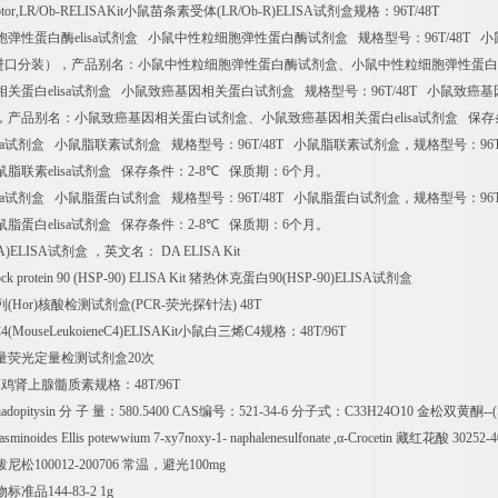
ptor,LR/Ob-RELISAKit
小鼠苗条素受体
(LR/Ob-R)ELISA
试剂盒规格：
96T/48T
胞弹性蛋白酶
elisa
试剂盒
小鼠中性粒细胞弹性蛋白酶试剂盒
规格型号：
96T/48T
小
进口分装），产品别名：小鼠中性粒细胞弹性蛋白酶试剂盒、小鼠中性粒细胞弹性蛋白
相关蛋白
elisa
试剂盒
小鼠致癌基因相关蛋白试剂盒
规格型号：
96T/48T
小鼠致癌基
，产品别名：小鼠致癌基因相关蛋白试剂盒、小鼠致癌基因相关蛋白
elisa
试剂盒
保存
a
试剂盒
小鼠脂联素试剂盒
规格型号：
96T/48T
小鼠脂联素试剂盒，规格型号：
96
鼠脂联素
elisa
试剂盒
保存条件：
2-8
℃
保质期：
6
个月。
a
试剂盒
小鼠脂蛋白试剂盒
规格型号：
96T/48T
小鼠脂蛋白试剂盒，规格型号：
96
鼠脂蛋白
elisa
试剂盒
保存条件：
2-8
℃
保质期：
6
个月。
A)ELISA
试剂盒
，英文名：
DA ELISA Kit
hock protein 90 (HSP-90) ELISA Kit
猪热休克蛋白
90(HSP-90)ELISA
试剂盒
列
(Hor)
核酸检测试剂盒
(PCR-
荧光探针法
) 48T
C4(MouseLeukoieneC4)ELISAKit
小鼠白三烯
C4
规格：
48T/96T
量荧光定量检测试剂盒
20
次
M
鸡肾上腺髓质素规格：
48T/96T
adopitysin
分
子
量：
580.5400 CAS
编号：
521-34-6
分子式：
C33H24O10
金松双黄酮
--
asminoides Ellis potewwium 7-xy7noxy-1- naphalenesulfonate ,
α
-Crocetin
藏红花酸
30252-
泼尼松
100012-200706
常温，避光
100mg
物标准品
144-83-2 1g