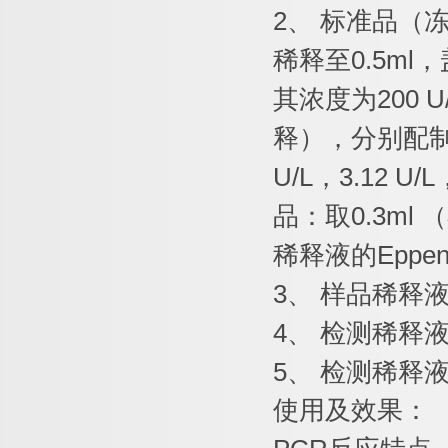
2
、
标准品（
稀释至
0.5ml
，
其浓度为
200 U
释），分别配
U/L
，
3.12 U/L
品：取
0.3ml
（
稀释液的
Eppen
3
、
样品稀释
4
、
检测稀释
5
、
检测稀释
使用及效果：