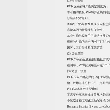
(1)
特异性强
PCR
反应的特异性决定因素为：
①
引物与模板
DNA
特异正确的结
②
碱基配对原则；
③
Taq DNA
聚合酶合成反应的忠
④
靶基因的特异性与保守性。
其中引物与模板的正确结合是关
模板与引物的结合
(
复性
)
可以在
因区，其特异性程度就更高。
(2)
灵敏度高
PCR
产物的生成量是以指数方式
检测中，
PCR
的灵敏度可达
3
个
R
(3)
简便、快速
PCR
反应用耐高温的
Taq DNA
聚
物一般用电泳分析，不一定要用
(4)
对标本的纯度要求低
不需要分离病毒或细菌及培养细
小鼠脂多糖
(LPS)ELISA
试剂盒
96
Human ai hepatitis B virus core a