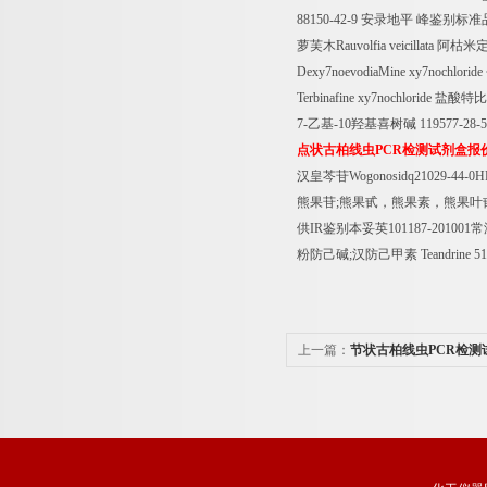
88150-42-9
安录地平
峰鉴别标准
萝芙木
Rauvolfia veicillata
阿枯米
Dexy7noevodiaMine xy7nochloride
Terbinafine xy7nochloride
盐酸特比
7-
乙基
-10
羟基喜树碱
119577-28-5
点状古柏线虫
PCR
检测试剂盒报
汉皇芩苷
Wogonosidq21029-44-0
熊果苷
;
熊果甙，熊果素，熊果叶
供
IR
鉴别本妥英
101187-201001
常
粉防己碱
;
汉防己甲素
Teandrine 5
上一篇：
节状古柏线虫PCR检测