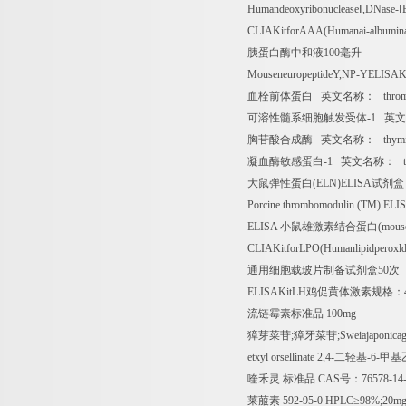
Humandeoxyribonuclease
Ⅰ
,DNase-
Ⅰ
CLIAKitforAAA(Humanai-albumin
胰蛋白酶中和液
100
毫升
MouseneuropeptideY,NP-YELISAK
血栓前体蛋白
英文名称：
thromb
可溶性髓系细胞触发受体
-1
英文
胸苷酸合成酶
英文名称：
thymi
凝血酶敏感蛋白
-1
英文名称：
t
大鼠弹性蛋白
(ELN)ELISA
试剂盒
Porcine thrombomodulin (TM) ELI
ELISA
小鼠雄激素结合蛋白
(mous
CLIAKitforLPO(Humanlipidperoxl
通用细胞载玻片制备试剂盒
50
次
ELISAKitLH
鸡促黄体激素规格：
流链霉素标准品
100mg
獐芽菜苷
;
獐牙菜苷
;Sweiajaponica
etxyl orsellinate 2,4-
二轻基
-6-
甲基
喹禾灵
标准品
CAS
号：
76578-14
莱菔素
592-95-0 HPLC
≥
98%;20m