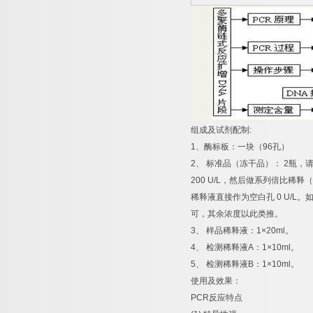
组成及试剂配制
:
1
、酶标板：一块（
96
孔）
2
、
标准品（冻干品）：
2
瓶，
200 U/L
，然后做系列倍比稀释（
稀释液直接作为空白孔
0 U/L
。
可，其余浓度以此类推。
3
、
样品稀释液：
1×20ml
。
4
、
检测稀释液
A
：
1×10ml
。
5
、
检测稀释液
B
：
1×10ml
。
使用及效果：
PCR
反应特点