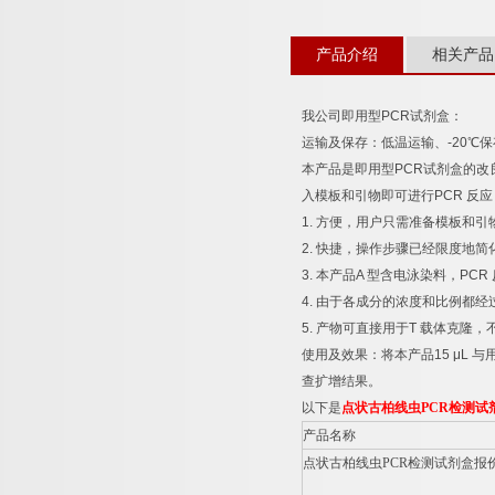
产品介绍
相关产品
我公司即用型
PCR
试剂盒：
运输及保存：低温运输、
-20
℃
保
本产品是即用型
PCR
试剂盒的改
入模板和引物即可进行
PCR
反应
1.
方便，用户只需准备模板和引
2.
快捷，操作步骤已经限度地简
3.
本产品
A
型含电泳染料，
PCR
4.
由于各成分的浓度和比例都经
5.
产物可直接用于
T
载体克隆，
使用及效果：将本产品
15 μL
与
查扩增结果。
以下是
点状古柏线虫
PCR
检测试
产品名称
点状古柏线虫
PCR
检测试剂盒报