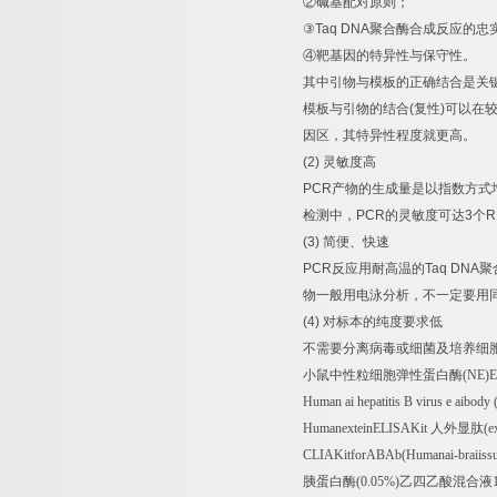
②
碱基配对原则；
③
Taq DNA
聚合酶合成反应的忠
④
靶基因的特异性与保守性。
其中引物与模板的正确结合是关
模板与引物的结合
(
复性
)
可以在
因区，其特异性程度就更高。
(2)
灵敏度高
PCR
产物的生成量是以指数方式
检测中，
PCR
的灵敏度可达
3
个
R
(3)
简便、快速
PCR
反应用耐高温的
Taq DNA
聚
物一般用电泳分析，不一定要用
(4)
对标本的纯度要求低
不需要分离病毒或细菌及培养细
小鼠中性粒细胞弹性蛋白酶
(NE)
Human ai hepatitis B virus e aibo
HumanexteinELISAKit
人外显肽
(e
CLIAKitforABAb(Humanai-braiiss
胰蛋白酶
(0.05%)
乙四乙酸混合液