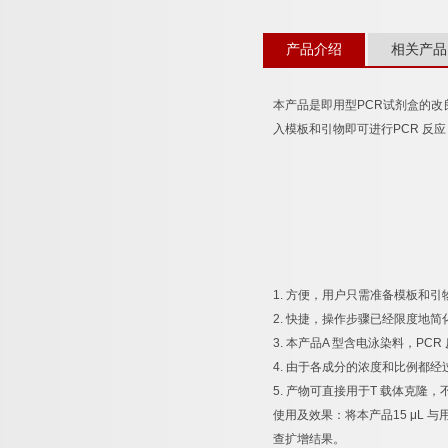
产品介绍
相关产品
本产品是即用型
PCR
试剂盒的改
入模板和引物即可进行
PCR
反应
1.
方便，用户只需准备模板和引
2.
快捷，操作步骤已经限度地简
3.
本产品
A
型含电泳染料，
PCR
4.
由于各成分的浓度和比例都经
5.
产物可直接用于
T
载体克隆，
使用及效果：将本产品
15 μL
与
查扩增结果。