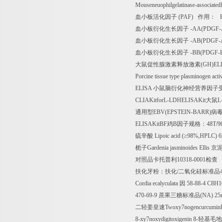
Mouseneuophilgelatinase-associat
血小板活化因子
(PAF)
作用：
E
血小板衍化生长因子
-AA(PDGF
血小板衍化生长因子
-AB(PDGF
血小板衍化生长因子
-BB(PDGF
大鼠促性腺激素释放激素
(GH)EL
Porcine tissue type plasminogen act
ELISA
小鼠脑衍化神经营养因子
CLIAKitforL-LDHELISAKit
大鼠
L
通用型
EBV(EPSTEIN-BARR)
病
ELISAKitBF
鸡
B
因子规格：
48T/9
硫辛酸
Lipoic acid (
≥
98%,HPLC) 6
栀子
Gardenia jasminoides Ellis
京
对照品卡托普利
10318-0001
检查
扶化牙粉：扶化
/
二氧化硅标准品
Cordia ecalyculata
因
58-88-4 C8H
470-69-9
蔗果三糖标准品
(NA) 25
二轻姜皇速
Twoxy7nogencurcumi
8-xy7noxydigitoxigenin 8-
轻基毛地