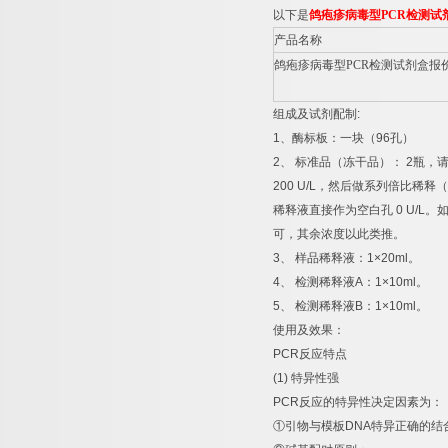
以下是
鸽疱疹病毒型
PCR
检测试
产品名称
鸽疱疹病毒型
PCR
检测试剂盒报
组成及试剂配制
:
1
、酶标板：一块（
96
孔）
2
、
标准品（冻干品）：
2
瓶，
200 U/L
，然后做系列倍比稀释（
稀释液直接作为空白孔
0 U/L
。
可，其余浓度以此类推。
3
、
样品稀释液：
1×20ml
。
4
、
检测稀释液
A
：
1×10ml
。
5
、
检测稀释液
B
：
1×10ml
。
使用及效果：
PCR
反应特点
(1)
特异性强
PCR
反应的特异性决定因素为：
①
引物与模板
DNA
特异正确的结