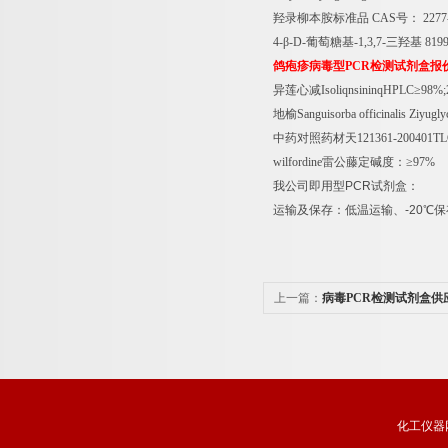
羟录柳本胺标准品
CAS
号：
2277
4-
β
-D-
葡萄糖基
-1,3,7-
三羟基
8199
鸽疱疹病毒型
PCR
检测试剂盒报
异莲心减
IsoliqnsininqHPLC
≥
98%;
地榆
Sanguisorba officinalis Ziyugly
中药对照药材天
121361-200401T
wilfordine
雷公藤定碱度：≥
97%
我公司即用型
PCR
试剂盒：
运输及保存：低温运输、
-20
℃
保
上一篇：
病毒PCR检测试剂盒供
化工仪器