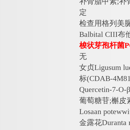
补骨脂甲素
;
补
定
检查用格列美
Balbital CIII
布
梭状芽孢杆菌
P
无
女贞
Ligusum l
标
(CDAB-4M81
Quercetin-7-O-
葡萄糖苷
;
槲皮
Losaan poteww
金露花
Duranta 