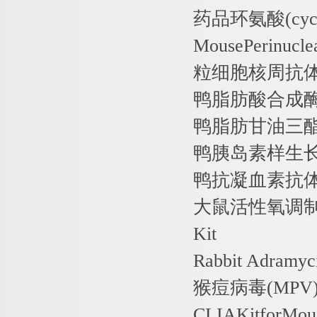
药品环氨酸
(cy
MousePerinucle
粒细胞核周抗
鸭脂肪酸合成
鸭脂肪甘油三
鸭胰岛素样生
鸭抗凝血素抗
大鼠活性氧调
Kit
Rabbit Adramyc
猴痘病毒
(MPV
CLIAKitforMou