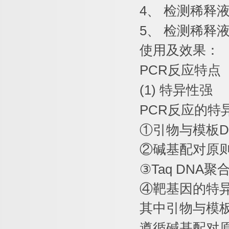
4
、
检测稀释
5
、
检测稀释
使用及效果：
PCR
反应特点
(1)
特异性强
PCR
反应的特
①
引物与模板
D
②
碱基配对原
③
Taq DNA
聚
④
靶基因的特
其中引物与模
遵循碱基配对