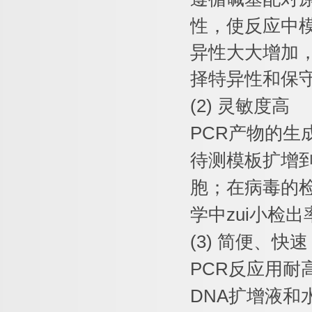
性，使反应中
异性大大增加
择特异性和保
(2)
灵敏度高
PCR
产物的生
待测模板扩增
胞；在病毒的
学中
zui
小检出
(3)
简便、快速
PCR
反应用耐
DNA
扩增液和