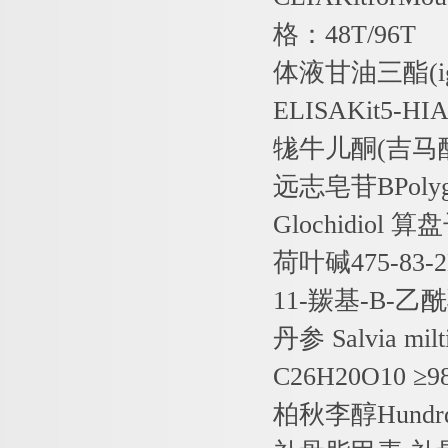
格：
48T/96T
体液甘油三酯
(
ELISAKit5-HI
牻牛儿酮
(
吉马
远志皂苷
BPoly
Glochidiol
算盘
荷叶碱
475-83-2
11-
羰基
-
Β
-
乙酰
丹参
Salvia milt
C26H20O10
≥
9
柏秋李醇
Hundr