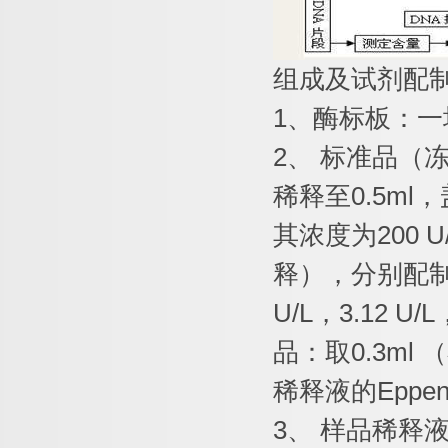
组成及试剂配
1
、酶标板：一
2
、
标准品（
稀释至
0.5ml
，
其浓度为
200 U
释），分别配
U/L
，
3.12 U/L
品：取
0.3ml
（
稀释液的
Eppen
3
、
样品稀释