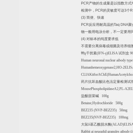
PCR
产物的生成量是以指数方式
检测中，
PCR
的灵敏度可达
3
个
R
(3)
简便、快速
PCR
反应用耐高温的
Taq DNA
聚
物一般用电泳分析，不一定要用
(4)
对标本的纯度要求低
不需要分离病毒或细菌及培养细
鸭γ干扰素
(IFN-
γ
)ELISA
试剂盒
9
Human neuronal nuclear aibody typ
Humanhemeoxygenase2,HO-2ELIS
CLIAKitforAChE(HumanAcetylcholi
药片抗坏血酸比色法定量检测试
MousePhospholipidaseA2,PL-A2E
盐酸甜菜碱
100g
Betaine,Hydrochloride 500g
BEZ235 (NVP-BEZ235) 50mg
BEZ235(NVP-BEZ235) 100mg
大鼠δ基乙酰脱水酶
(ALAD)ELIS
Rabbit ai neuophil granules aibod