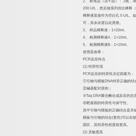
2
、
标准品（冻干品）：
2
瓶，
200 U/L
，然后做系列倍比稀释（
稀释液直接作为空白孔
0 U/L
。
可，其余浓度以此类推。
3
、
样品稀释液：
1×20ml
。
4
、
检测稀释液
A
：
1×10ml
。
5
、
检测稀释液
B
：
1×10ml
。
使用及效果：
PCR
反应特点
(1)
特异性强
PCR
反应的特异性决定因素为：
①
引物与模板
DNA
特异正确的结
②
碱基配对原则；
③
Taq DNA
聚合酶合成反应的忠
④
靶基因的特异性与保守性。
其中引物与模板的正确结合是关
模板与引物的结合
(
复性
)
可以在
因区，其特异性程度就更高。
(2)
灵敏度高