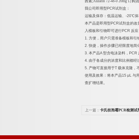
茜素
;Alizarin 72-48-0 20mg
订购
|
我公司即用型
PCR
试剂盒：
运输及保存：低温运输、
-20
℃
保
本产品是即用型
PCR
试剂盒的改
入模板和引物即可进行
PCR
反应
1.
方便，用户只需准备模板和引
2.
快捷，操作步骤已经限度地简
3.
本产品
A
型含电泳染料，
PCR
4.
由于各成分的浓度和比例都经
5.
产物可直接用于
T
载体克隆，
使用及效果：将本产品
15 μL
与
查扩增结果。
上一篇：
卡氏枝孢霉PCR检测试