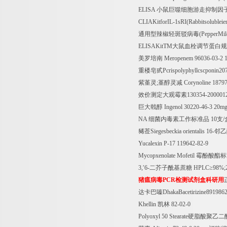
ELISA
小鼠巨噬细胞游走抑制因
CLIAKitforIL-1sRI(Rabbitsolubleie
通用型辣椒轻斑驳病毒
(PepperMi
ELISAKitTM
大鼠血栓调节蛋白规
美罗培南
Meropenem 96036-03-2 
重楼皂甙
Pcrispolyphyllcscponin2
紫堇灵
;
堇醇灵减
Corynoline 1879
效价测定大观霉素
130354-200001
巨大戟醇
Ingenol 30220-46-3 20
NA
细菌内毒素工作标准品
10
支
/
豨莶
Siegesbeckia orientalis 16-
邻乙
Yucalexin P-17 119642-82-9
Mycopxenolate Mofetil
霉酚酸酯标
3,
′
6-
二芥子酰基蔗糖
HPLC
≥
98%;
猪瘟病毒
PCR
检测试剂盒科研用
达卡巴嗪
DhakaBacetirizine891986
Khellin
凯林
82-02-0
Polyoxyl 50 Stearate
硬脂酸聚乙二