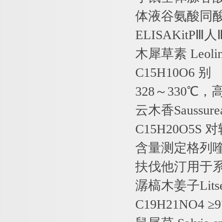
体液谷氨酸同
ELISAKitP
Ⅲ人
木犀草素
Leoli
C15H10O6
别
328
～
330
℃，
云木香
Saussure
C15H20O5S
对
含量测定格列
扶伐他汀用于
潺槁木姜子
Lits
C19H21NO4
≥