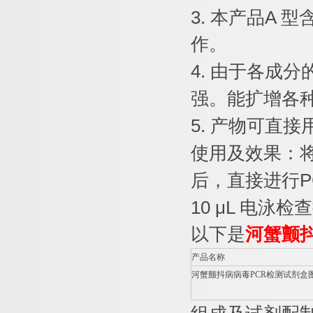
3.
本产品
A
型
作。
4.
由于各成分
强。能扩增各
5.
产物可直接
使用及效果：
后，直接进行
P
10 μL
电泳检查
以下是
河蟹颤
产品名称
河蟹颤抖病病毒
PCR
检测试剂盒