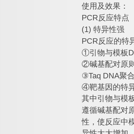
使用及效果：
PCR
反应特点
(1)
特异性强
PCR
反应的特
①
引物与模板
D
②
碱基配对原
③
Taq DNA
聚
④
靶基因的特
其中引物与模
遵循碱基配对
性，使反应中
异性大大增加