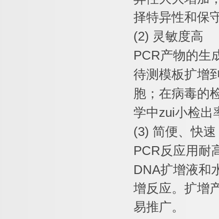
择特异性和保
(2)
灵敏度高
PCR
产物的生
待测模板扩增
胞；在病毒的
学中
zui
小检出
(3)
简便、快速
PCR
反应用耐
DNA
扩增液和
增反应。扩增
易推广。