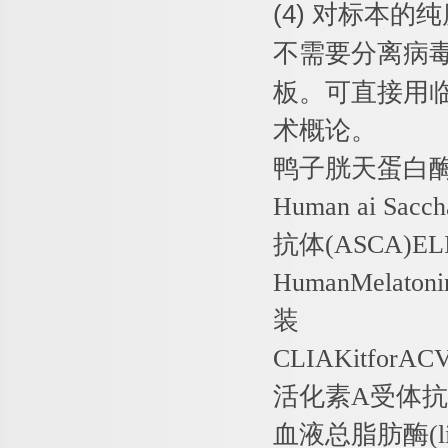
(4)
对标本的纯
不需要分离病
板。可直接用
术概论。
鸭子胱天蛋白
Human ai Sacch
抗体
(ASCA)EL
HumanMelaton
装
CLIAKitforACV
活化素
A
受体抗
血液总脂肪酶
(