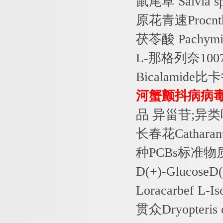
鼠尾草
Salvia 
原花青速
Procnt
茯苓酸
Pachymi
L-
那格列奈
100
Bicalamide
比卡
河蟹颤抖病病
品
异甾苷
;
异类
长春花
Catharan
种
PCBs
标准物
D(+)-GlucoseD(
Loracarbef L-I
贯众
Dryopteris