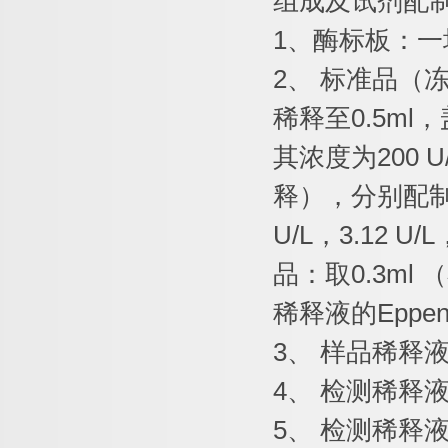
组成及试剂配
1
、酶标板：一
2
、
标准品（
稀释至
0.5ml
，
其浓度为
200 U
释），分别配
U/L
，
3.12 U/L
品：取
0.3ml
（
稀释液的
Eppen
3
、
样品稀释
4
、
检测稀释
5
、
检测稀释