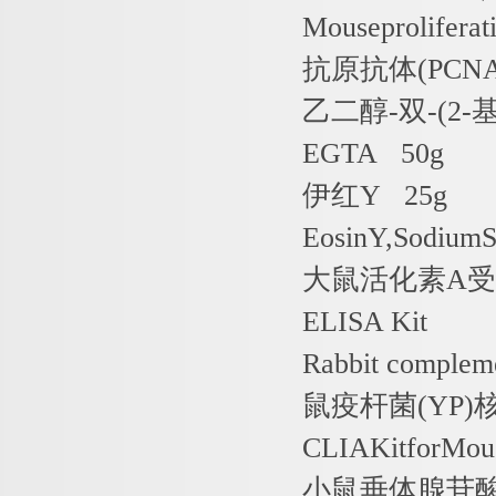
Mouseprolifera
抗原抗体
(PCN
乙二醇
-
双
-(2-
EGTA 50g
伊红
Y 25g
EosinY,Sodium
大鼠活化素
A
受
ELISA Kit
Rabbit complem
鼠疫杆菌
(YP)
CLIAKitforMous
小鼠垂体腺苷