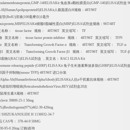
ranularmembraneprotein,GMP-140ELISAKit
兔血浆α颗粒膜蛋白
(GMP-140)ELISA
试剂盒
9
-H(HumanApolipoproteinH)ELISAKit
人载脂蛋白
H
规格：
48T/96T
核苷
(BrdU)
溶液
(100
毫摩尔
)1
毫升
asicprotein,MBPELISAKit
猪髓
0
脂碱性蛋白
(MBP)ELISA
试剂盒规格：
96T/48T
文名称：
tissue factor
规格：
48T/96T
英文缩写：
TF
物
英文名称：
tissue factor protein inhibitor
规格：
48T/96T
英文缩写：
TFP
Ⅰ
α
英文名称：
Ttansforming Growth Factor
α
规格：
48T/96T
英文缩写：
TGF-
α
β
1
英文名称：
Ttansforming Growth Factor
β
1
规格：
48T/96T
英文缩写：
TGF-
β
3
底物
1(RAC1)ELISA
试剂盒
，英文名：
RAC1 ELISA Kit
hormone releasing peptide (GHRP) ELISA Kit
兔子生长激素释放多肽
(GHRP)ELISA
试剂
织因子抑制物
(mouse TFPI) 48T/96T
进口分装
Alpha-Ab(HumanIerferonAlphaAibody)ELISAKit
人抗α干扰素抗体规格：
48T/96T
内皮组织增殖病
(ReticuloendotheliosisVirus;REV)
试剂盒
20
次
鼠维生素
A
规格：
48T/96T
clovir 39809-25-1 50mg
7%)Resibufogenin(97%)462-39-420mg
e H SHIZUKANOLIDE H 1136932-34-7
品
CAS
号：
378-44-9 50MG
 130-95-0 20mg
订购
|
咨询