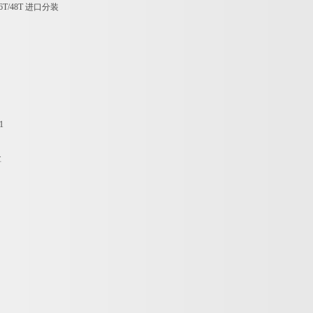
6T/48T
进口分装
1
盒