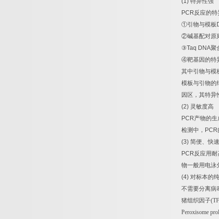
(1)
特异性强
PCR
反应的特
①
引物与模板
②
碱基配对原
③
Taq DNA
聚
④
靶基因的特
其中引物与模
模板与引物的
因区，其特异
(2)
灵敏度高
PCR
产物的生
检测中，
PCR
(3)
简便、快
PCR
反应用耐
物一般用电泳
(4)
对标本的
不需要分离病
猪组织因子
(T
Peroxisome prol