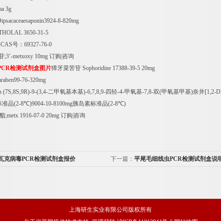
a 3g
ipsacaceaesaponin3924-8-820mg
ATHOLAL 3650-31-5
CAS
号：
69327-76-0
苷
;3
’
-metxoxy 10mg
订购
|
咨询
PCR
检测试剂盒图片
獐牙菜苦苷
Sophoridine 17388-39-5 20mg
araben99-76-320mg
 (7S,8S,9R)-9-(3,4-
二甲氧基本基
)-6,7,8,9-
四轻
-4-
甲氧基
-7,8-
双
(
甲氧基甲基
)
奈并
[1,2-D
标准品
(2-8
℃
)9004-10-8100mg
胰岛素标准品
(2-8
℃
)
酯
;metx 1916-07-0 20mg
订购
|
咨询
瓦克病毒PCR检测试剂盒报价
下一篇：
平尾毛细线虫PCR检测试剂盒说
上海研生实业有限公司版权所有