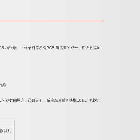
CR
增强剂、上样染料等所有
PCR
所需要的成分，用户只需加
样品。
CR
参数由用户自己确定），反应结束后直接取
10 μL
电泳检
测试剂