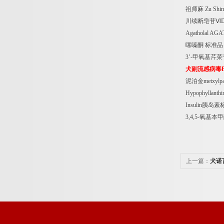
祖师麻
Zu Shim
川续断皂苷Ⅵ
D
Agatholal AG
噻嗪酮
标准品
3
’
-
甲氧基芹菜
犬副流感病毒
泥泊金
metxylp
Hypophyllanthin
Insulin
胰岛素
3,4,5-
氧基本甲
上一篇：
犬诺