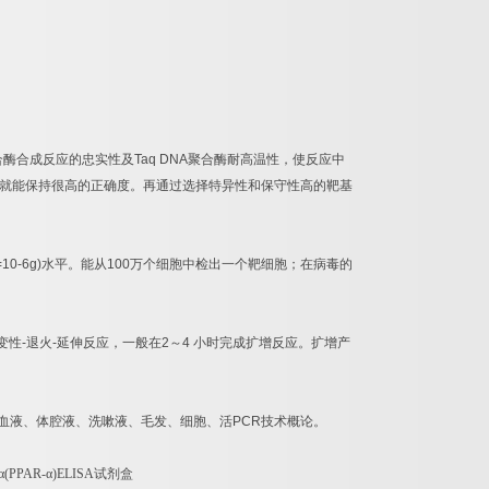
合酶合成反应的忠实性及
Taq DNA
聚合酶耐高温性，使反应中
就能保持很高的正确度。再通过选择特异性和保守性高的靶基
=10-6g)
水平。能从
100
万个细胞中检出一个靶细胞；在病毒的
变性
-
退火
-
延伸反应，一般在
2
～
4
小时完成扩增反应。扩增产
血液、体腔液、洗嗽液、毛发、细胞、活
PCR
技术概论。
α
(PPAR-
α
)ELISA
试剂盒