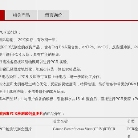
相关产品
留言询价
PCR
试剂盒：
低温运输、
-20
℃
保存，有效期一年。
型
PCR
试剂盒的改良产品，
含有
Taq DNA
聚合酶、
dNTPs
、
MgCl2
、反应缓冲液、
P
即可进行
PCR
反应，具有广泛的用途。
只需准备模板和引物既可以进行
PCR
实验。
步骤已经限度地简化，能减少污染，降低实验误差。
含电泳染料，
PCR
反应液可直接上样电泳，进一步简化了操作。
的浓度和比例都经过精心优化，反应的灵敏度高，特异性强。能扩增各种常见的
DNA
用于
T
载体克隆，不需要额外的加
A
反应。
将本产品
15 μL
与用户自备的模板，引物和水共
15 μL
混合后，直接进行
PCR
反应（
P
感病毒
PCR
检测试剂盒图片
的产品介绍：
英文名称
分类
PCR
检测试剂盒图片
Canine Parainfluenza Virus(CPIV)RTPCR
PCR
检
盒