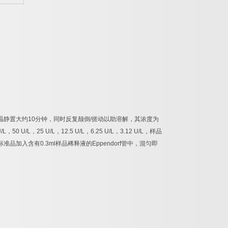
温静置大约
10
分钟，同时反复颠倒
/
搓动以助溶解，其浓度为
/L
，
50 U/L
，
25 U/L
，
12.5 U/L
，
6.25 U/L
，
3.12 U/L
，样品
标准品加入含有
0.3ml
样品稀释液的
Eppendorf
管中，混匀即