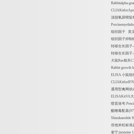
Rabbitalpha-g
CLIAKitforApo
溴脱氧尿嘧啶
Porcinemyelinb
组织因子
英
组织因子抑制
转移生长因子
-
转移生长因子
-
大鼠
Ras
相关
C
Rabbit growth 
ELISA
小鼠组
CLIAKitforIFN
通用型禽网状
ELISAKitVA
大
喷昔洛韦
Penci
酯蟾毒配基
(9
Shizukanolid
倍他米松标准
奎宁
;inoneine