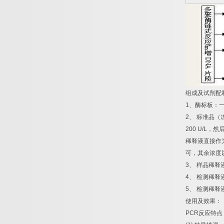
组成及试剂配
1
、酶标板：
2
、
标准品（
200 U/L
，然
稀释液直接作
可，其余浓度
3
、
样品稀释
4
、
检测稀释
5
、
检测稀释
使用及效果：
PCR
反应特点