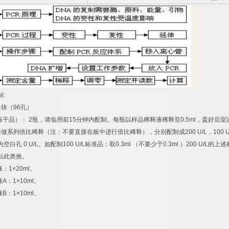
制
:
一块（
96
孔）
冻干品）：
2
瓶，请临用前
15
分钟内配制。每瓶以样品稀释液稀释至
0.5ml
，盖好后室
后做系列倍比稀释（注：不要直接在板中进行倍比稀释），分别配制成
200 U/L
，
100 U
为空白孔
0 U/L
。如配制
100 U/L
标准品：取
0.3ml
（不要少于
0.3ml
）
200 U/L
的上述
以此类推。
液：
1×20ml
。
液
A
：
1×10ml
。
液
B
：
1×10ml
。