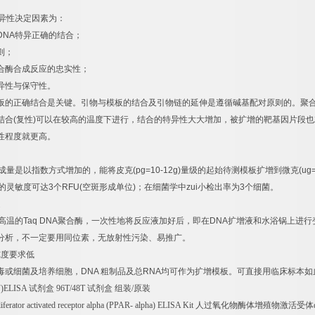
异性决定因素为：
DNA
特异正确的结合；
则；
合酶合成反应的忠实性；
异性与保守性。
板的正确结合是关键。引物与模板的结合及引物链的延伸是遵循碱基配对原则的。聚
结合
(
复性
)
可以在较高的温度下进行，结合的特异性大大增加，被扩增的靶基因片段也
性程度就更高。
成量是以指数方式增加的，能将皮克
(pg=10-12g)
量级的起始待测模板扩增到微克
(ug
的灵敏度可达
3
个
RFU(
空斑形成单位
)
；在细菌学中
zui
小检出率为
3
个细菌。
速
高温的
Taq DNA
聚合酶，一次性地将反应液加好后，即在
DNA
扩增液和水浴锅上进行
分析，不一定要用同位素，无放射性污染、易推广。
纯度要求低
毒或细菌及培养细胞，
DNA
粗制品及总
RNA
均可作为扩增模板。可直接用临床标本如
F)ELISA
试剂盒
96T/48T
试剂盒
组装
/
原装
iferator activated receptor alpha (PPAR- alpha) ELISA Kit
人过氧化物酶体增殖物激活受体