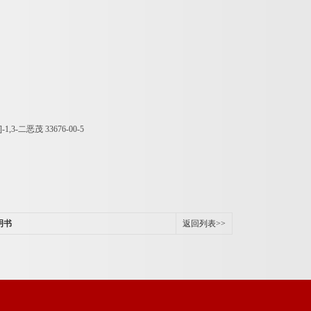
]-1,3-
二恶茂
33676-00-5
明书
返回列表>>