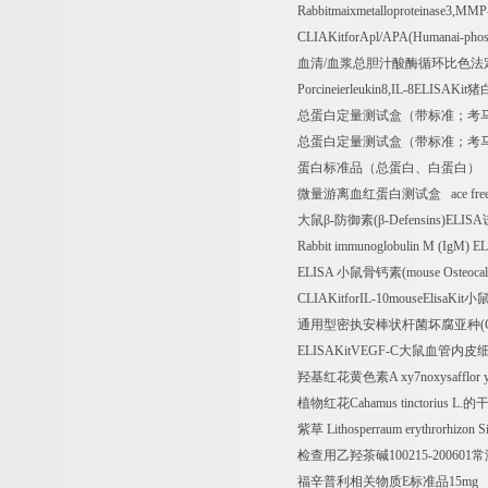
Rabbitmaixmetalloproteinase3,MM
CLIAKitforApl/APA(Humanai-phos
血清
/
血浆总胆汁酸酶循环比色法
Porcineierleukin8,IL-8ELISAKit
猪
总蛋白定量测试盒（带标准；考
总蛋白定量测试盒（带标准；考
蛋白标准品（总蛋白、白蛋白）
P
微量游离血红蛋白测试盒
ace free
大鼠β
-
防御素
(
β
-Defensins)ELISA
Rabbit immunoglobulin M (IgM) E
ELISA
小鼠骨钙素
(mouse Osteoca
CLIAKitforIL-10mouseElisaKit
小
通用型密执安棒状杆菌坏腐亚种
(
ELISAKitVEGF-C
大鼠血管内皮
羟基红花黄色素
A xy7noxysafflor 
植物红花
Cahamus tinctorius L.
的
紫草
Lithosperraum erythrorhizon Si
检查用乙羟茶碱
100215-200601
常
福辛普利相关物质
E
标准品
15mg