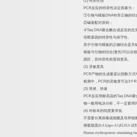
(1)
特异性强
PCR
反应的特异性决定因素为：
①
引物与模板
DNA
特异正确的结
②
碱基配对原则；
③
Taq DNA
聚合酶合成反应的忠
④
靶基因的特异性与保守性。
其中引物与模板的正确结合是关
模板与引物的结合
(
复性
)
可以在
因区，其特异性程度就更高。
(2)
灵敏度高
PCR
产物的生成量是以指数方式
检测中，
PCR
的灵敏度可达
3
个
R
(3)
简便、快速
PCR
反应用耐高温的
Taq DNA
聚
物一般用电泳分析，不一定要用
(4)
对标本的纯度要求低
不需要分离病毒或细菌及培养细
猪载脂蛋白
A1(apo-A1)ELISA
试
Human erythropoiesis stimulating f