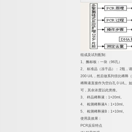
组成及试剂配制
:
1
、酶标板：一块（
96
孔）
2
、
标准品（冻干品）：
2
瓶，
200 U/L
，然后做系列倍比稀释（
稀释液直接作为空白孔
0 U/L
。
可，其余浓度以此类推。
3
、
样品稀释液：
1×20ml
。
4
、
检测稀释液
A
：
1×10ml
。
5
、
检测稀释液
B
：
1×10ml
。
使用及效果：
PCR
反应特点