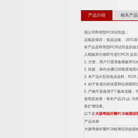
产品介绍
相关产品
我公司即用型
PCR
试剂盒：
运输及保存：低温运输、
-20
℃
保
本产品是即用型
PCR
试剂盒的改
入模板和引物即可进行
PCR
反应
1.
方便，用户只需准备模板和引
2.
快捷，操作步骤已经限度地简
3.
本产品
A
型含电泳染料，
PCR
4.
由于各成分的浓度和比例都经
5.
产物可直接用于
T
载体克隆，
使用及效果：将本产品
15 μL
与
查扩增结果。
以下是
大肠弯曲杆菌
PCR
检测试
产品名称
大肠弯曲杆菌
PCR
检测试剂盒报