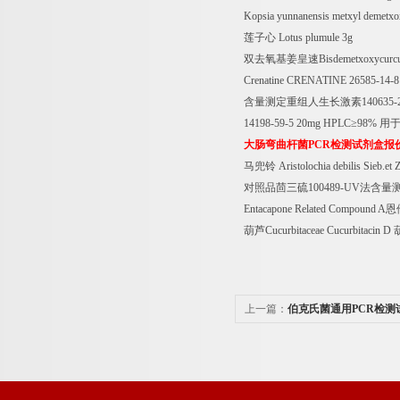
Kopsia yunnanensis metxyl demetxo
莲子心
Lotus plumule 3g
双去氧基姜皇速
Bisdemetxoxycur
Crenatine CRENATINE 26585-14-8
含量测定重组人生长激素
140635-
14198-59-5 20mg HPLC
≥
98%
用
大肠弯曲杆菌
PCR
检测试剂盒报
马兜铃
Aristolochia debilis Sieb.et 
对照品茴三硫
100489-UV
法含量
Entacapone Related Compound A
恩
葫芦
Cucurbitaceae Cucurbitacin D
上一篇：
伯克氏菌通用PCR检测