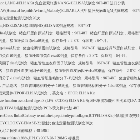
ion
Ⅱ
,ANG-
Ⅱ
ELISAKit
兔血管紧张素Ⅱ
(ANG-
Ⅱ
)ELISA
试剂盒
96T/48T
进口分装
HAV(Humanai-hepatitisAvirusIgMaibody)ELISAKit
人抗甲型肝炎病毒
IgM
抗体规格：
48T/
色法定量检测试剂盒
20
次
ine,HISELISAKit
猪组胺
(HIS)ELISA
试剂盒规格：
96T/48T
lisa
试剂盒
猪血纤蛋白原试剂盒
规格型号：
96T/48T
猪血纤蛋白原试剂盒，规格型
剂盒、猪血纤蛋白原
eisa
试剂盒
保存条件：
2-8
℃
保质期：
6
个月。
白
elisa
试剂盒
猪血栓调节蛋白试剂盒
规格型号：
96T/48T
猪血栓调节蛋白试剂盒，
节蛋白试剂盒、猪血栓调节蛋白
eisa
试剂盒
保存条件：
2-8
℃
保质期：
6
个月。
病因子
elisa
试剂盒
猪血管性血友病因子试剂盒
规格型号：
96T/48T
猪血管性血友病
名：猪血管性血友病因子试剂盒、猪血管性血友病因子
eisa
试剂盒
保存条件：
2-8
℃
附分子
-1elisa
试剂盒
猪血管细胞粘附分子
-1
试剂盒
规格型号：
96T/48T
猪血管细胞
，产品别名：猪血管细胞粘附分子
-1
试剂盒、猪血管细胞粘附分子
-1eisa
试剂盒
保存
成素受体
(EPOR)ELISA
试剂盒
，英文名：
EPOR ELISA Kit
yte function associated aigen 3 (LFA-3/CD58) ELISA Kit
兔淋巴细胞功能相关抗原
3(LFA-
型
(HTV-U)
核酸检测试剂盒
(PCR-
荧光探针法
) 48T
eCross-linkedCarboxy-terminaltelopeptideoftypeIcollagen,ICTPELISAKit
小鼠Ⅰ型胶原交
(CYCLOOXYGENASE-2)
活性比色法定量检测试剂盒
20
次
S
人
17-
同类固醇规格：
48T/96T
tin sulfate (
≥
98%,HPLC) 9007-28-7 20MG
标准品