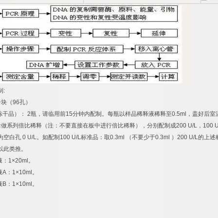
制
:
一块（
96
孔）
冻干品）：
2
瓶，请临用前
15
分钟内配制。每瓶以样品稀释液稀释至
0.5ml
，盖好后室
后做系列倍比稀释（注：不要直接在板中进行倍比稀释），分别配制成
200 U/L
，
100 U
为空白孔
0 U/L
。如配制
100 U/L
标准品：取
0.3ml
（不要少于
0.3ml
）
200 U/L
的上述
以此类推。
液：
1×20ml
。
液
A
：
1×10ml
。
液
B
：
1×10ml
。