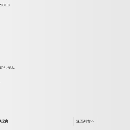
205010
14O6
≥
98%
8
供应商
返回列表>>