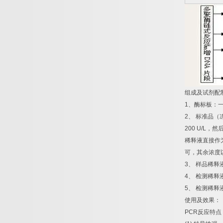
组成及试剂配
1
、酶标板：
2
、
标准品（
200 U/L
，然
稀释液直接作
可，其余浓度
3
、
样品稀释
4
、
检测稀释
5
、
检测稀释
使用及效果：
PCR
反应特点