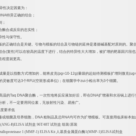
异性决定因素为：
DNA
特异正确的结合；
则；
合酶合成反应的忠实性；
异性与保守性。
板的正确结合是关键。引物与模板的结合及引物链的延伸是遵循碱基配对原则的。聚
结合
(
复性
)
可以在较高的温度下进行，结合的特异性大大增加，被扩增的靶基因片段也
性程度就更高。
成量是以指数方式增加的，能将皮克
(pg=10-12g)
量级的起始待测模板扩增到微克
(ug
的灵敏度可达
3
个
RFU(
空斑形成单位
)
；在细菌学中
zui
小检出率为
3
个细菌。
速
高温的
Taq DNA
聚合酶，一次性地将反应液加好后，即在
DNA
扩增液和水浴锅上进行
分析，不一定要用同位素，无放射性污染、易推广。
纯度要求低
毒或细菌及培养细胞，
DNA
粗制品及总
RNA
均可作为扩增模板。可直接用临床标本如
Ⅱ
(ANG-
Ⅱ
)ELISA
试剂盒
96T/48T
试剂盒
组装
/
原装
alloproteinase 1 (MMP-1) ELISA Kit
人基质金属蛋白酶
1(MMP-1)ELISA
试剂盒