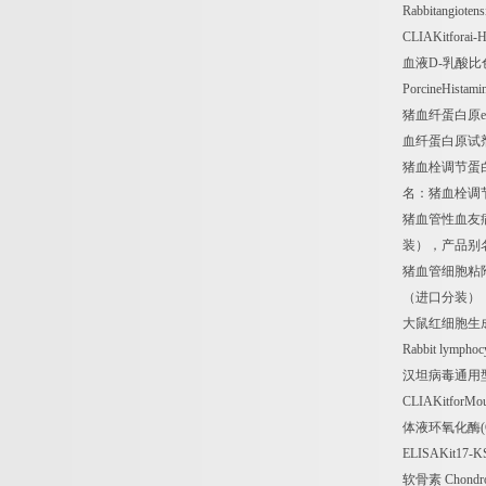
Rabbitangiotens
CLIAKitforai-
血液
D-
乳酸比
PorcineHistam
猪血纤蛋白原
e
血纤蛋白原试
猪血栓调节蛋
名：猪血栓调
猪血管性血友
装），产品别
猪血管细胞粘
（进口分装）
大鼠红细胞生
Rabbit lymphoc
汉坦病毒通用
CLIAKitforMous
体液环氧化酶
ELISAKit17-K
软骨素
Chondroi