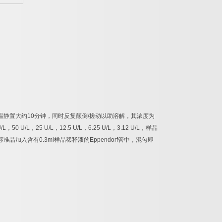
温静置大约
10
分钟，同时反复颠倒
/
搓动以助溶解，其浓度为
/L
，
50 U/L
，
25 U/L
，
12.5 U/L
，
6.25 U/L
，
3.12 U/L
，样品
标准品加入含有
0.3ml
样品稀释液的
Eppendorf
管中，混匀即