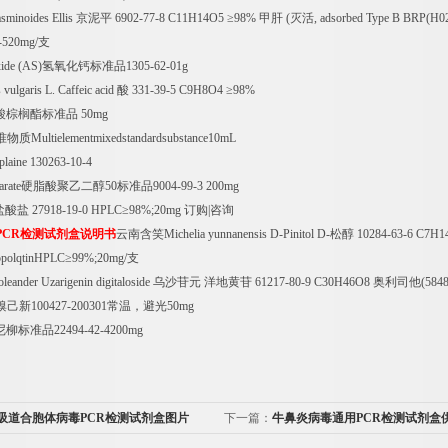
asminoides Ellis
京泥平
6902-77-8 C11H14O5
≥
98%
甲肝
(
灭活
, adsorbed Type B BRP(H0
-520mg/
支
ide (AS)
氢氧化钙标准品
1305-62-01g
ulgaris L. Caffeic acid
酸
331-39-5 C9H8O4
≥
98%
酸棕榈酯标准品
50mg
准物质
Multielementmixedstandardsubstance10mL
plaine 130263-10-4
arate
硬脂酸聚乙二醇
50
标准品
9004-99-3 200mg
盐酸盐
27918-19-0 HPLC
≥
98%;20mg
订购
|
咨询
PCR
检测试剂盒说明书
云南含笑
Michelia yunnanensis D-Pinitol D-
松醇
10284-63-6 C7H
opolqtinHPLC
≥
99%;20mg/
支
leander Uzarigenin digitaloside
乌沙苷元
洋地黄苷
61217-80-9 C30H46O8
奥利司他
(584
溴己新
100427-200301
常温，避光
50mg
尼柳标准品
22494-42-4200mg
吸道合胞体病毒PCR检测试剂盒图片
下一篇：
牛鼻炎病毒通用PCR检测试剂盒