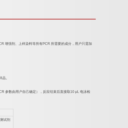
CR
增强剂、上样染料等所有
PCR
所需要的成分，用户只需加
样品。
CR
参数由用户自己确定），反应结束后直接取
10 μL
电泳检
测试剂