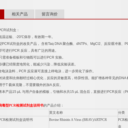
相关产品
留言询价
PCR
试剂盒：
低温运输、
-20
℃
保存，有效期一年。
型
PCR
试剂盒的改良产品，
含有
Taq DNA
聚合酶、
dNTPs
、
MgCl2
、反应缓冲液、
P
即可进行
PCR
反应，具有广泛的用途。
只需准备模板和引物既可以进行
PCR
实验。
步骤已经限度地简化，能减少污染，降低实验误差。
含电泳染料，
PCR
反应液可直接上样电泳，进一步简化了操作。
的浓度和比例都经过精心优化，反应的灵敏度高，特异性强。能扩增各种常见的
DNA
用于
T
载体克隆，不需要额外的加
A
反应。
将本产品
15 μL
与用户自备的模板，引物和水共
15 μL
混合后，直接进行
PCR
反应（
P
病毒型
PCR
检测试剂盒说明书
的产品介绍：
英文名称
分类
PCR
检测试剂盒说明书
Bovine Rhinitis A Virus (BRAV)ARTPCR
PCR
检
盒