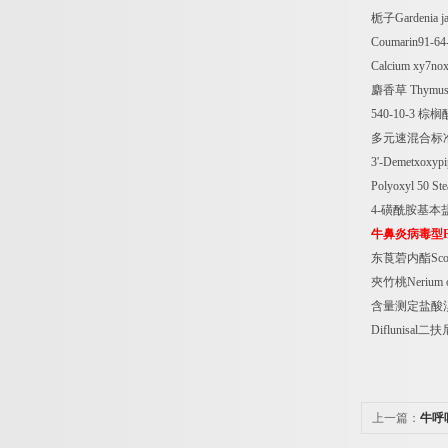
栀子
Gardenia j
Coumarin91-64
Calcium xy7nox
麝香草
Thymus v
540-10-3
棕榈
多元速混合标
3'-Demetxoxypi
Polyoxyl 50 Ste
4-
磺酰胺基本
牛鼻炎病毒型
东莨菪内酯
Sc
夾竹桃
Nerium o
含量测定盐酸
Diflunisal
二扶
上一篇：
牛呼