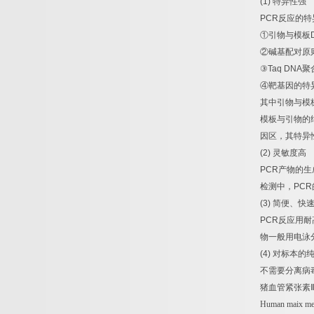
(1)
特异性强
PCR
反应的特
①
引物与模板
②
碱基配对原
③
Taq DNA
聚
④
靶基因的特
其中引物与模
模板与引物的
因区，其特异
(2)
灵敏度高
PCR
产物的生
检测中，
PCR
(3)
简便、快
PCR
反应用耐
物一般用电泳
(4)
对标本的
不需要分离病
猪血管紧张素
Human maix met