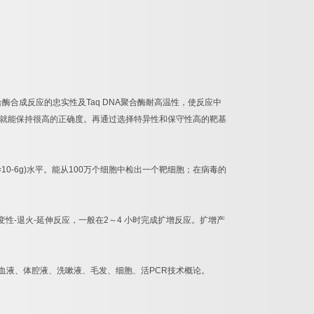
合酶合成反应的忠实性及
Taq DNA
聚合酶耐高温性，使反应中
就能保持很高的正确度。再通过选择特异性和保守性高的靶基
=10-6g)
水平。能从
100
万个细胞中检出一个靶细胞；在病毒的
变性
-
退火
-
延伸反应，一般在
2
～
4
小时完成扩增反应。扩增产
血液、体腔液、洗嗽液、毛发、细胞、活
PCR
技术概论。