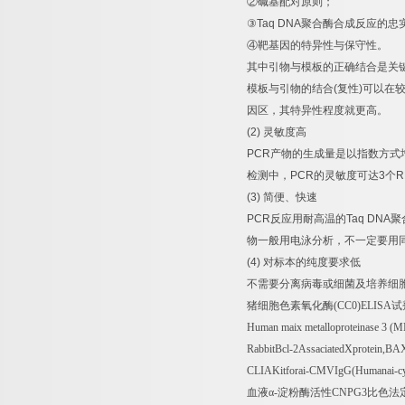
②
碱基配对原则；
③
Taq DNA
聚合酶合成反应的忠
④
靶基因的特异性与保守性。
其中引物与模板的正确结合是关
模板与引物的结合
(
复性
)
可以在
因区，其特异性程度就更高。
(2)
灵敏度高
PCR
产物的生成量是以指数方式
检测中，
PCR
的灵敏度可达
3
个
R
(3)
简便、快速
PCR
反应用耐高温的
Taq DNA
聚
物一般用电泳分析，不一定要用
(4)
对标本的纯度要求低
不需要分离病毒或细菌及培养细
猪细胞色素氧化酶
(CC0)ELISA
试
Human maix metalloproteinase 3 (
RabbitBcl-2AssaciatedXprotein,B
CLIAKitforai-CMVIgG(Humanai-cy
血液α
-
淀粉酶活性
CNPG3
比色法