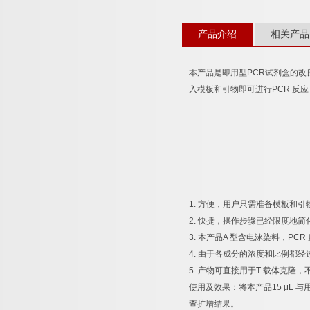
产品介绍
相关产品
本产品是即用型
PCR
试剂盒的改
入模板和引物即可进行
PCR
反应
1.
方便，用户只需准备模板和引
2.
快捷，操作步骤已经限度地简
3.
本产品
A
型含电泳染料，
PCR
4.
由于各成分的浓度和比例都经
5.
产物可直接用于
T
载体克隆，
使用及效果：将本产品
15 μL
与
查扩增结果。