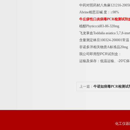
中药对照药材八角麻
121216-200
Abrine
相思豆碱
度：≥
98%
牛丘疹性口炎病毒
PCR
检测试剂
植醋
Phyticccid83-86-320mg
飞龙掌血
Toddalia asiatica 5,7,8-im
含量测定林旦
100324-200001
常温
非诺多泮相关物质
A
标准品
20mg
我公司即用型
PCR
试剂盒：
运输及保存：低温运输、
-20
℃
保
上一篇：
牛诺如病毒PCR检测试
化工仪器