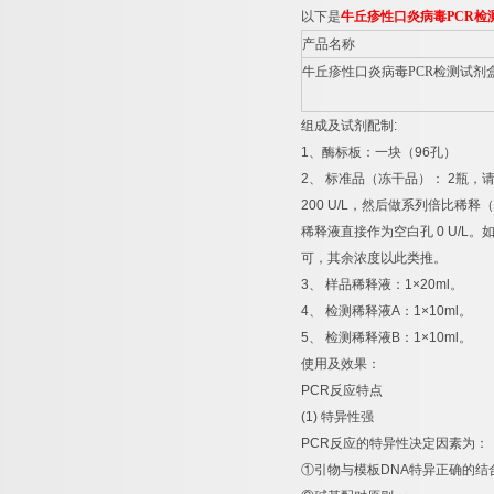
以下是
牛丘疹性口炎病毒
PCR
检
产品名称
牛丘疹性口炎病毒
PCR
检测试剂
组成及试剂配制
:
1
、酶标板：一块（
96
孔）
2
、
标准品（冻干品）：
2
瓶，
200 U/L
，然后做系列倍比稀释（
稀释液直接作为空白孔
0 U/L
。
可，其余浓度以此类推。
3
、
样品稀释液：
1×20ml
。
4
、
检测稀释液
A
：
1×10ml
。
5
、
检测稀释液
B
：
1×10ml
。
使用及效果：
PCR
反应特点
(1)
特异性强
PCR
反应的特异性决定因素为：
①
引物与模板
DNA
特异正确的结