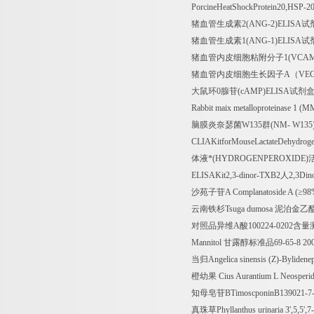
PorcineHeatShockProtein20,HSP-2
猪血管生成素
2(ANG-2)ELISA
试
猪血管生成素
1(ANG-1)ELISA
试
猪血管内皮细胞粘附分子
1(VCAM
猪血管内皮细胞生长因子
A
（
VE
大鼠环
0
腺苷
(cAMP)ELISA
试剂
Rabbit maix metalloproteinase 1 (
脑膜炎奈瑟菌
W135
群
(NM- W135
CLIAKitforMouseLactateDehydrog
体液*
(HYDROGENPEROXIDE)
ELISAKit2,3-dinor-TXB2
人
2,3Din
沙苑子苷
A Complanatoside A (
≥
98
云南铁杉
Tsuga dumosa
泥泊金乙
对照品异维
A
酸
100224-0202
含量
Mannitol
甘露醇标准品
69-65-8 20
当归
Angelica sinensis (Z)-Bylide
橙幼果
Cius Aurantium L Neosperid
知母皂苷
BTimoscponinB139021-7
真珠草
Phyllanthus urinaria 3',5,5',