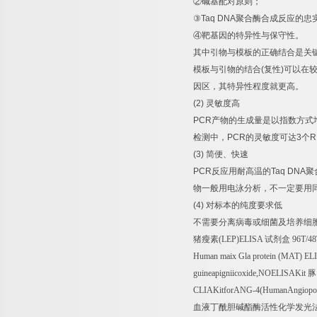
②
碱基配对原则；
③
Taq DNA
聚合酶合成反应的忠
④
靶基因的特异性与保守性。
其中引物与模板的正确结合是关
模板与引物的结合
(
复性
)
可以在
因区，其特异性程度就更高。
(2)
灵敏度高
PCR
产物的生成量是以指数方式
检测中，
PCR
的灵敏度可达
3
个
R
(3)
简便、快速
PCR
反应用耐高温的
Taq DNA
聚
物一般用电泳分析，不一定要用
(4)
对标本的纯度要求低
不需要分离病毒或细菌及培养细
猪瘦素
(LEP)ELISA
试剂盒
96T/4
Human maix Gla protein (MAT) EL
guineapigniicoxide,NOELISAKit
豚
CLIAKitforANG-4(HumanAngiopoi
血液丁酰胆碱酯酶活性化学发光