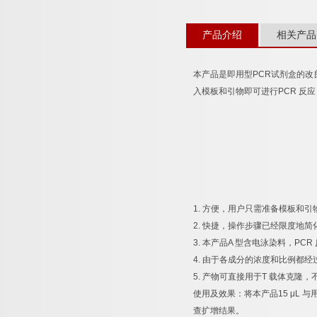
产品介绍
相关产品
本产品是即用型
PCR
试剂盒的改
入模板和引物即可进行
PCR
反应
1.
方便，用户只需准备模板和引
2.
快捷，操作步骤已经限度地简
3.
本产品
A
型含电泳染料，
PCR
4.
由于各成分的浓度和比例都经
5.
产物可直接用于
T
载体克隆，
使用及效果：将本产品
15 μL
与
查扩增结果。