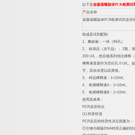
以下是
奋森疏螺旋体
PCR
检测试
产品名称
奋森疏螺旋体
PCR
检测试剂盒供
组成及试剂配制
:
1
、酶标板：一块（
96
孔）
2
、
标准品（冻干品）：
2
瓶，
200 U/L
，然后做系列倍比稀释（
稀释液直接作为空白孔
0 U/L
。
可，其余浓度以此类推。
3
、
样品稀释液：
1×20ml
。
4
、
检测稀释液
A
：
1×10ml
。
5
、
检测稀释液
B
：
1×10ml
。
使用及效果：
PCR
反应特点
(1)
特异性强
PCR
反应的特异性决定因素为：
①
引物与模板
DNA
特异正确的结