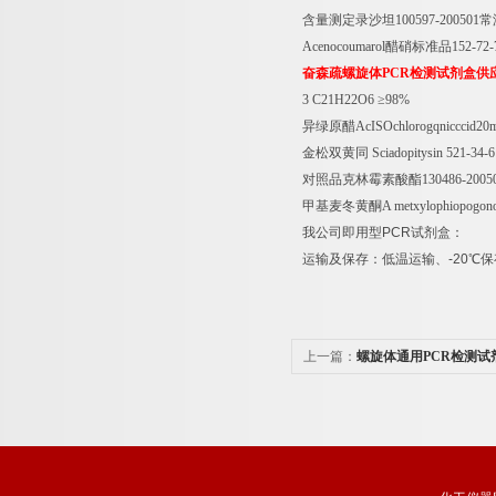
含量测定录沙坦
100597-200501
常
Acenocoumarol
醋硝标准品
152-72
奋森疏螺旋体
PCR
检测试剂盒供
3 C21H22O6
≥
98%
异绿原醋
AcISOchlorogqnicccid20
金松双黄同
Sciadopitysin 521-34
对照品克林霉素酸酯
130486-2005
甲基麦冬黄酮
A metxylophiopogon
我公司即用型
PCR
试剂盒：
运输及保存：低温运输、
-20
℃
保
上一篇：
螺旋体通用PCR检测试