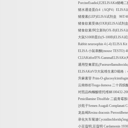
PorcineEsadiol,E2ELISAKit
猪雌二
猪水通道蛋白
4
（
AQP4
）
ELISA
猪瘦素
(LEP)ELISA
试剂盒
96T/
猪食欲素受体
(OXR)ELISA
试剂
猪食欲素
/
阿立新
B(OX-B)ELISA
大鼠
S100B
蛋白
(S-100B)ELISA
试
Rabbit neuroophin 4 (-4) ELISA Kit
ELISA
小鼠睾酮
(mouse TESTO) 4
CLIAKitforIFN-GammaELISAKit
通用型禽霍乱
(Pasteurellamultocid
ELISAKitVD
大鼠维生素
D
规格：
升麻素苷
Prim-O-glucosylcimifugin
云南铁杉
Tsuga dumosa
二十四烷
对照品枸橼酸喷托维林
100432-2
Penicillamine Disulfide
二硫青霉胺
沙苑子
Semen Asagali Complanati C
龙血竭
Resina draconis Pterostilben
录化矢车菊速
Cycnidinchloridq5mg
小豆蔻明
;
豆蔻明
Cardamonin 193