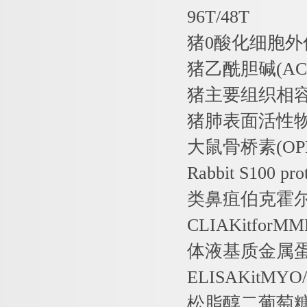
96T/48T
猪
0
酸化细胞外
猪乙酰胆碱
(AC
猪主要组织相
猪肺表面活性
大鼠骨桥素
(OP
Rabbit S100 pro
类鼻疽伯克霍
CLIAKitforMMP
体液基质金属
ELISAKitMYO
松脂醇二葡萄