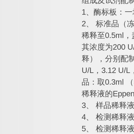
组成及试剂配
1
、酶标板：一
2
、
标准品（
稀释至
0.5ml
，
其浓度为
200 U
释），分别配
U/L
，
3.12 U/L
品：取
0.3ml
（
稀释液的
Eppen
3
、
样品稀释
4
、
检测稀释
5
、
检测稀释