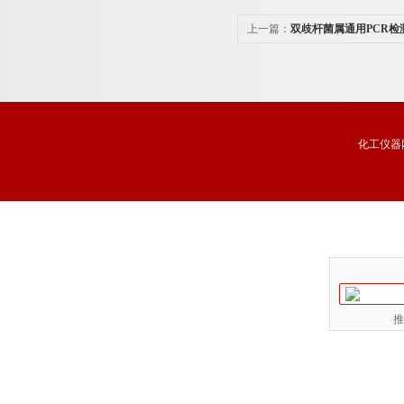
上一篇：
双歧杆菌属通用PCR检
化工仪器
推