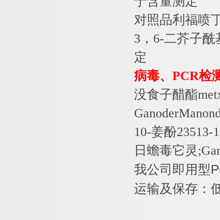
于含量测定
对照品利福喷
3
，
6-
二芥子酰
定
病毒、
PCR
检
没食子醋酯
met
GanoderManon
10-
姜酚
23513-1
日蟾毒它灵
;Ga
我公司即用型
P
运输及保存：