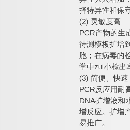
择特异性和保
(2)
灵敏度高
PCR
产物的生
待测模板扩增
胞；在病毒的
学中
zui
小检出
(3)
简便、快速
PCR
反应用耐
DNA
扩增液和
增反应。扩增
易推广。