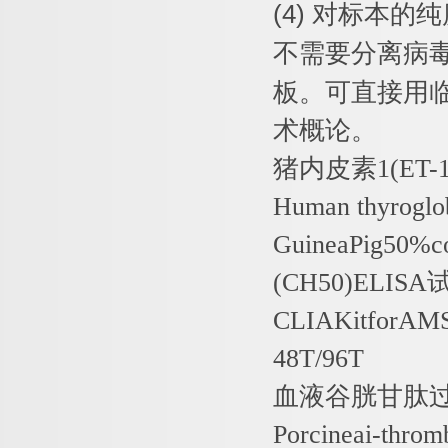
(4)
对标本的纯
不需要分离病
板。可直接用
术概论。
猪内皮素
1(ET-
Human thyroglo
GuineaPig50%c
(CH50)ELISA
CLIAKitforAM
48T/96T
血液谷胱甘肽
Porcineai-thro