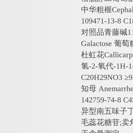
中华粗榧
Cephal
109471-13-8 C
对照品青藤碱
1
Galactose
葡萄
杜虹花
Callicar
氢
-2-
氧代
-1H-1
C20H29NO3
≥
知母
Anemarrhen
142759-74-8 C
异型南五味子
毛蕊花糖苷
;
卖