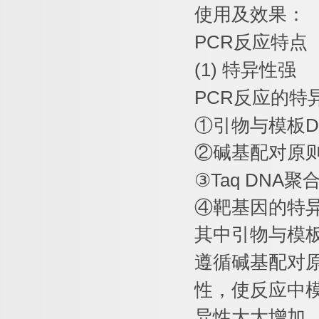
使用及效果：
PCR
反应特点
(1)
特异性强
PCR
反应的特
①
引物与模板
D
②
碱基配对原
③
Taq DNA
聚
④
靶基因的特
其中引物与模
遵循碱基配对
性，使反应中
异性大大增加