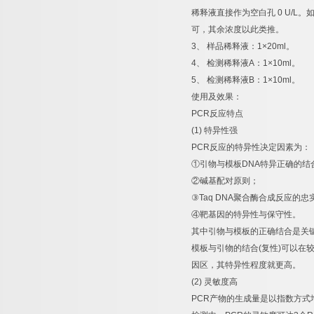
稀释液直接作为空白孔
0 U/L
。
可，其余浓度以此类推。
3
、
样品稀释液：
1×20ml
。
4
、
检测稀释液
A
：
1×10ml
。
5
、
检测稀释液
B
：
1×10ml
。
使用及效果：
PCR
反应特点
(1)
特异性强
PCR
反应的特异性决定因素为：
①
引物与模板
DNA
特异正确的结
②
碱基配对原则；
③
Taq DNA
聚合酶合成反应的忠
④
靶基因的特异性与保守性。
其中引物与模板的正确结合是关
模板与引物的结合
(
复性
)
可以在
因区，其特异性程度就更高。
(2)
灵敏度高
PCR
产物的生成量是以指数方式