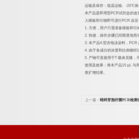
运输及保存：低温运输、
-20
℃
保
本产品是即用型
PCR
试剂盒的改
入模板和引物即可进行
PCR
反应
1.
方便，用户只需准备模板和引
2.
快捷，操作步骤已经限度地简
3.
本产品
A
型含电泳染料，
PCR
4.
由于各成分的浓度和比例都经
5.
产物可直接用于
T
载体克隆，
使用及效果：将本产品
15 μL
与
查扩增结果。
上一篇：
蜡样芽胞杆菌PCR检测