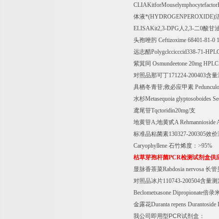
CLIAKitforMouselymphocytefacto
体液*
(HYDROGENPEROXIDE)
ELISAKit2,3-DPG
人
2,3-
二
0
酸甘
头孢唑肟
Ceftizoxime 68401-81-0
远志醋
Polygclccicccid338-71-HPL
紫萁同
Osmundeetone 20mg HPLC
对照品那可丁
171224-200403
含量
具栖冬青苷
;
救必应甲素
Pedunculo
水杉
Metasequoia glyptosoboides S
鸢尾苷
Tqctoridin20mg/
支
地黄苷
A;
地黄甙
A Rehmannioside
标准品粘菌素
130327-200305
效价
Caryophyllene
石竹烯度：
>95%
枯草芽孢杆菌
PCR
检测试剂盒供
显脉香茶菜
Rabdosia nervosa
长管
对照品冰片
110743-200504
含量测
Beclometxasone Dipropionate
倍录
金露花
Duranta repens Durantosid
我公司即用型
PCR
试剂盒：