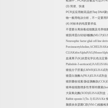
检测中，
PCR
的灵敏度可达
3
个
R
(3)
简便、快速
PCR
反应用耐高温的
Taq DNA
聚
物一般用电泳分析，不一定要用
(4)
对标本的纯度要求低
不需要分离病毒或细菌及培养细
猪肌球蛋白轻链
0
酸酶
(MLCP)EL
Neuroophic factor glial cell line d
Porcineacetylcholine,ACHELISAKi
CLIAKitforAlphaNAG(MouseAlphaN
血液离子
(K)
浓度化学比色法定量
PlaIndole-3-aceticacid,IAAELISAKi
猪低分子肝素
(LMWH)ELISA
试
猪蛋白激酶
A(PKA)ELISA
试剂盒
猪胆囊收缩素
/
肠促胰酶肽
(CCK)
猪单核细胞增多性李斯特菌素
(li
大鼠氧化酶
(XOD)ELISA
试剂盒
Rabbit oponin I (Tn- I) ELISA Kit
脑膜炎奈瑟菌
C
群
(NM-C)
核酸检