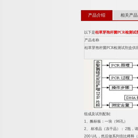
产品介绍
相关产品
以下是
枯草芽孢杆菌
PCR
检测试
产品名称
枯草芽孢杆菌
PCR
检测试剂盒供
组成及试剂配制
:
1
、酶标板：一块（
96
孔）
2
、
标准品（冻干品）：
2
瓶，
200 U/L
，然后做系列倍比稀释（