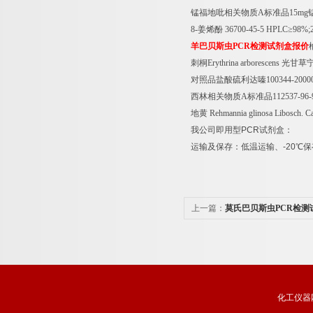
锰福地吡相关物质
A
标准品
15mg
8-
姜烯酚
36700-45-5 HPLC
≥
98%;
羊巴贝斯虫
PCR
检测试剂盒报价
刺桐
Erythrina arborescens
光甘草
对照品盐酸硫利达嗪
100344-2000
西林相关物质
A
标准品
112537-96-
地黄
Rehmannia glinosa Libosch. Ca
我公司即用型
PCR
试剂盒：
运输及保存：低温运输、
-20
℃
保
上一篇：
莫氏巴贝斯虫PCR检测
化工仪器