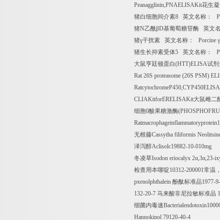
Peanagglinin,PNAELISAKit
花生凝
猪白细胞间介素
8
英文名称：
Po
猪
N
乙酰β
D
基葡萄糖苷酶
英文
猪γ干扰素
英文名称：
Porcine
γ
猪生长抑素受体
5
英文名称：
Por
大鼠亨廷顿蛋白
(HTT)ELISA
试剂
Rat 26S proteasome (26S PSM) EL
RatcytochromeP450,CYP450ELISA
CLIAKitforERELISAKit
大鼠雌二
细胞
0
酸果糖激酶
(PHOSPHOFRU
Ratmacrophageinflammatoryprotein1
无根藤
Cassytha filiformis Neolitsi
泽泻醇
Aclisolc19882-10-010mg
冬凌草
Isodon eriocalyx 2
α
,3
α
,23-ix
检查用本噻啶
10312-200001
常温
pxenolphthalein
酚酞标准品
1977-9
132-20-7
马来酸非尼拉敏标准品
1
细菌内毒速
Bacterialendotoxin100
Hannokinol 79120-40-4