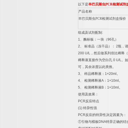
以下是
羊巴贝斯虫
PCR
检测试剂
产品名称
羊巴贝斯虫
PCR
检测试剂盒报价
组成及试剂配制
:
1
、酶标板：一块（
96
孔）
2
、
标准品（冻干品）：
2
瓶，
200 U/L
，然后做系列倍比稀释（
稀释液直接作为空白孔
0 U/L
。
可，其余浓度以此类推。
3
、
样品稀释液：
1×20ml
。
4
、
检测稀释液
A
：
1×10ml
。
5
、
检测稀释液
B
：
1×10ml
。
使用及效果：
PCR
反应特点
(1)
特异性强
PCR
反应的特异性决定因素为：
①
引物与模板
DNA
特异正确的结