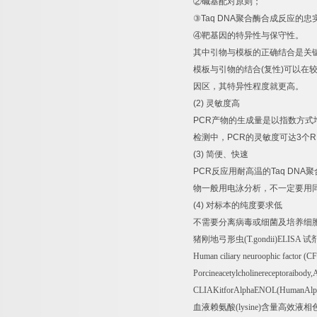
②
碱基配对原则；
③
Taq DNA
聚合酶合成反应的忠
④
靶基因的特异性与保守性。
其中引物与模板的正确结合是关
模板与引物的结合
(
复性
)
可以在
因区，其特异性程度就更高。
(2)
灵敏度高
PCR
产物的生成量是以指数方式
检测中，
PCR
的灵敏度可达
3
个
R
(3)
简便、快速
PCR
反应用耐高温的
Taq DNA
聚
物一般用电泳分析，不一定要用
(4)
对标本的纯度要求低
不需要分离病毒或细菌及培养细
猪刚地弓形虫
(T.gondii)ELISA
试
Human ciliary neuroophic factor (C
Porcineacetylcholinereceptoraibo
CLIAKitforAlphaENOL(HumanAlph
血液赖氨酸
(lysine)
含量高效液相