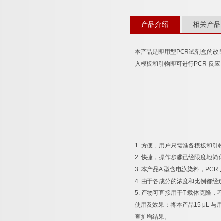
产品介绍
相关产品
本产品是即用型
PCR
试剂盒的改
入模板和引物即可进行
PCR
反应
1.
方便，用户只需准备模板和引
2.
快捷，操作步骤已经限度地简
3.
本产品
A
型含电泳染料，
PCR
4.
由于各成分的浓度和比例都经
5.
产物可直接用于
T
载体克隆，
使用及效果：将本产品
15 μL
与
查扩增结果。