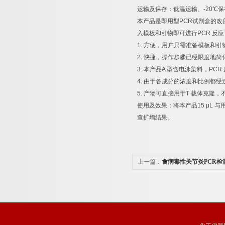
运输及保存：低温运输、
-20
℃
保
本产品是即用型
PCR
试剂盒的改
入模板和引物即可进行
PCR
反应
1.
方便，用户只需准备模板和引
2.
快捷，操作步骤已经限度地简
3.
本产品
A
型含电泳染料，
PCR
4.
由于各成分的浓度和比例都经
5.
产物可直接用于
T
载体克隆，
使用及效果：将本产品
15 μL
与
查扩增结果。
上一篇：
禽病毒性关节炎PCR检