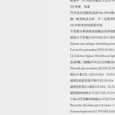
检测中，
PCR
的灵敏度可达
3
个
R
(3)
简便、快速
PCR
反应用耐高温的
Taq DNA
聚
物一般用电泳分析，不一定要用
(4)
对标本的纯度要求低
不需要分离病毒或细菌及培养细
猪低分子肝素
(LMWH)ELISA
试
Human macrophage stimulating pro
PorcineNoradrenaline,NEELISAKit
CLIAKitforAlpha1-MG(MouseAlpha
血液
0
酸二酯酶
(PDE)
总活性酶连
Mouse
β
-glucuronidase,
β
GDELISAK
猪白介素
1(IL-1)ELISAKit ELISA
猪Ⅲ型前胶原肽
(P
Ⅲ
NP)ELISAKit
猪Ⅲ型胶原
(Col
Ⅲ
)ELISAKit ELIS
猪细胞间粘附分子
2(ICAM-2/CD1
小鼠α
2
纤溶酶抑制物
(
α
2-PI)ELIS
Rat acidic fibroblast growth factor
Humanchaperonin10,CPN10ELISA