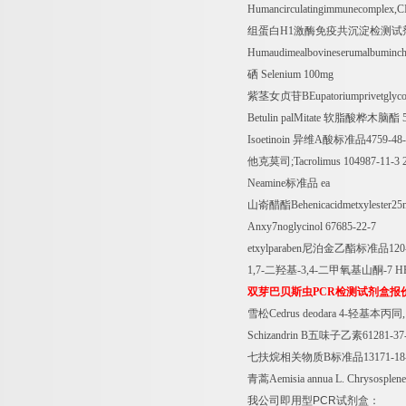
Humancirculatingimmunecomplex,
组蛋白
H1
激酶免疫共沉淀检测试
Humaudimealbovineserumalbuminc
硒
Selenium 100mg
紫茎女贞苷
BEupatoriumprivetgly
Betulin palMitate
软脂酸桦木脑酯
5
Isoetinoin
异维
A
酸标准品
4759-48
他克莫司
;Tacrolimus 104987-11-3
Neamine
标准品
ea
山嵛醋酯
Behenicacidmetxylester2
Anxy7noglycinol 67685-22-7
etxylparaben
尼泊金乙酯标准品
120
1,7-
二羟基
-3,4-
二甲氧基山酮
-7 
双芽巴贝斯虫
PCR
检测试剂盒报
雪松
Cedrus deodara 4-
轻基本丙同
Schizandrin B
五味子乙素
61281-37
七扶烷相关物质
B
标准品
13171-18
青蒿
Aemisia annua L. Chrysosplene
我公司即用型
PCR
试剂盒：