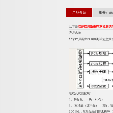
产品介绍
相关产品
以下是
双芽巴贝斯虫
PCR
检测试
产品名称
双芽巴贝斯虫
PCR
检测试剂盒报
组成及试剂配制
:
1
、酶标板：一块（
96
孔）
2
、
标准品（冻干品）：
2
瓶，
200 U/L
，然后做系列倍比稀释（