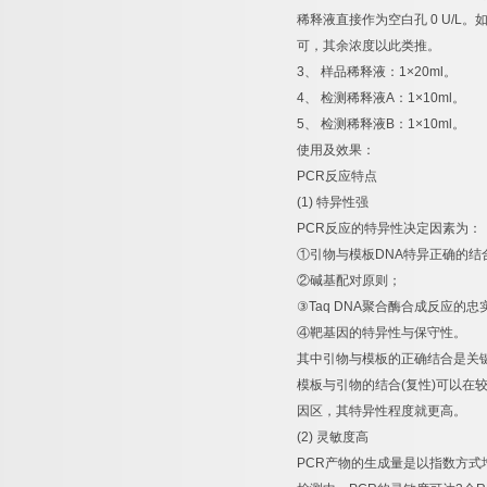
稀释液直接作为空白孔
0 U/L
。
可，其余浓度以此类推。
3
、
样品稀释液：
1×20ml
。
4
、
检测稀释液
A
：
1×10ml
。
5
、
检测稀释液
B
：
1×10ml
。
使用及效果：
PCR
反应特点
(1)
特异性强
PCR
反应的特异性决定因素为：
①
引物与模板
DNA
特异正确的结
②
碱基配对原则；
③
Taq DNA
聚合酶合成反应的忠
④
靶基因的特异性与保守性。
其中引物与模板的正确结合是关
模板与引物的结合
(
复性
)
可以在
因区，其特异性程度就更高。
(2)
灵敏度高
PCR
产物的生成量是以指数方式