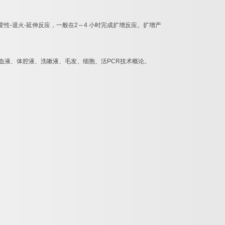
变性
-
退火
-
延伸反应，一般在
2
～
4
小时完成扩增反应。扩增产
血液、体腔液、洗嗽液、毛发、细胞、活
PCR
技术概论。