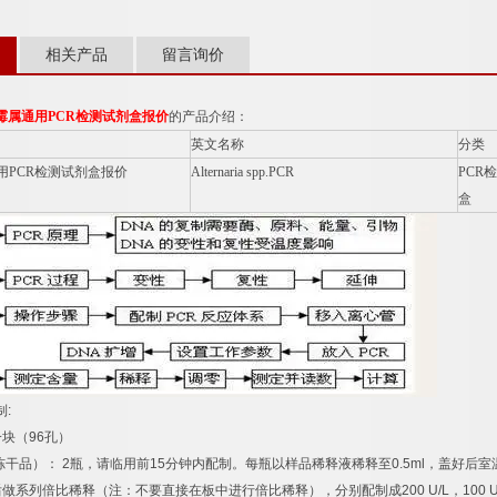
相关产品
留言询价
霉属通用
PCR
检测试剂盒报价
的产品介绍：
英文名称
分类
用
PCR
检测试剂盒报价
Alternaria spp.PCR
PCR
检
盒
制
:
一块（
96
孔）
冻干品）：
2
瓶，请临用前
15
分钟内配制。每瓶以样品稀释液稀释至
0.5ml
，盖好后室
后做系列倍比稀释（注：不要直接在板中进行倍比稀释），分别配制成
200 U/L
，
100 U