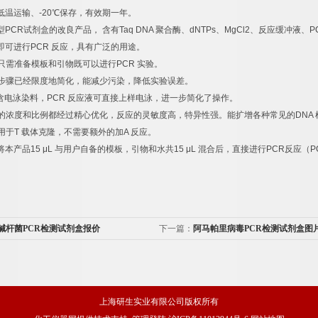
低温运输、
-20
℃
保存，有效期一年。
型
PCR
试剂盒的改良产品，
含有
Taq DNA
聚合酶、
dNTPs
、
MgCl2
、反应缓冲液、
P
即可进行
PCR
反应，具有广泛的用途。
只需准备模板和引物既可以进行
PCR
实验。
步骤已经限度地简化，能减少污染，降低实验误差。
含电泳染料，
PCR
反应液可直接上样电泳，进一步简化了操作。
的浓度和比例都经过精心优化，反应的灵敏度高，特异性强。能扩增各种常见的
DNA
用于
T
载体克隆，不需要额外的加
A
反应。
将本产品
15 μL
与用户自备的模板，引物和水共
15 μL
混合后，直接进行
PCR
反应（
P
碱杆菌PCR检测试剂盒报价
下一篇：
阿马帕里病毒PCR检测试剂盒图
上海研生实业有限公司版权所有