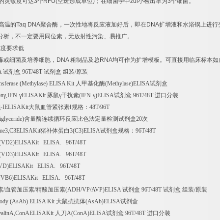
的灵敏度可达
3
个
RFU(
空斑形成单位
)
；在细菌学中
zui
小检出率为
3
个细菌。
速
高温的
Taq DNA
聚合酶，一次性地将反应液加好后，即在
DNA
扩增液和水浴锅上进行
分析，不一定要用同位素，无放射性污染、易推广。
纯度要求低
毒或细菌及培养细胞，
DNA
粗制品及总
RNA
均可作为扩增模板。可直接用临床标本如
A
试剂盒
96T/48T
试剂盒
组装
/
原装
sferase (Methylase) ELISA Kit
人甲基化酶
(Methylase)ELISA
试剂盒
on
γ
,IFN-
γ
ELISAKit
豚鼠γ干扰素
(IFN-
γ
)ELISA
试剂盒
96T/48T
进口分装
-IELISAKit
大鼠血管紧张素Ⅰ规格：
48T/96T
iglyceride)
含量酶连续循环反应比色法定量检测试剂盒
20
次
me3,C3ELISAKit
猪补体蛋白
3(C3)ELISA
试剂盒规格：
96T/48T
(VD2)ELISAKit ELISA. 96T/48T
(VD3)ELISAKit ELISA. 96T/48T
VD)ELISAKit ELISA. 96T/48T
(VB6)ELISAKit ELISA. 96T/48T
素
/
血管加压素
/
精酸加压素
(ADH/VP/AVP)ELISA
试剂盒
96T/48T
试剂盒
组装
/
原装
ibody (AsAb) ELISA Kit
大鼠抗抗体
(AsAb)ELISA
试剂盒
valinA,ConAELISAKit
人刀
A(ConA)ELISA
试剂盒
96T/48T
进口分装