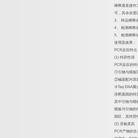
稀释液直接作
可，其余浓度
3
、
样品稀释
4
、
检测稀释
5
、
检测稀释
使用及效果：
PCR
反应特点
(1)
特异性强
PCR
反应的特
①
引物与模板
②
碱基配对原
③
Taq DNA
聚
④
靶基因的特
其中引物与模
模板与引物的
因区，其特异
(2)
灵敏度高
PCR
产物的生