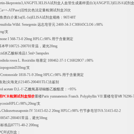
etin-likeprotein3,ANGPTL3ELISA
试剂盒人血管生成素样蛋白
3(ANGPTL3)ELISA
试剂
Ca++-ATPase)
活性比色法定量检测试剂盒
20
次
鱼类白介素
1
α
(IL-1
α
)ELISA
试剂盒规格：
96T/48T
enuifolia Willd. Senegenin
远志皂苷元
2469-34-3 C30H45CLO6
≥
98%
0mg/
支
inone I 568-73-0 20mg HPLC
≥
98%
用于含量测定
基本甲
100721-200701
常温，避光
20mg
cid
冰乙酸标准品
1.5ml
×
3ampules
diola rosea L. Rosiridin
络塞定
100462-37-1 C16H28O7
≥
98%
iopogoninD20mg/
支
Crotonoside 1818-71-9 20mg HPLC
≥
98%
用于含量测定
海龙
(
尖海龙
)121485-200401TLC
法鉴别
ol acetate D,L-1'-
乙酰氧基胡椒酚乙酸酯度：
>95%
用
PCR
检测试剂盒报价
重楼
Paris yunnanensis Franch. Polyphyllin VII
重楼皂苷Ⅶ
76296-
lycosinHPLC
≥
98%;20mg/
支
 Chikusetsusaponin IV 51415-02-2 20mg HPLC
≥
98%
竹节参皂甘
IVA 51415-02-2
100547-200401
常温，避光
50mg
醇标准品
87771-40-2 200mg
PCR
试剂盒：