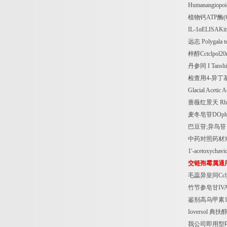
Humanangiopoi
植物钙
ATP
酶
(
IL-1
α
ELISAKit
远志
Polygala t
梓醇
Cctclpol2
丹参同
I Tansh
检查用
4-
异丁
Glacial Acetic A
蔷薇红景天
Rho
麦冬皂苷
DOph
巴豆苷
;
异鸟苷
中药对照药材
1'-acetoxychavic
交链孢霉属通
毛蕊异皇同
Cc
竹节参皂甘
IVA
鉴别高乌甲素
Ioversol
典扶
我公司即用型