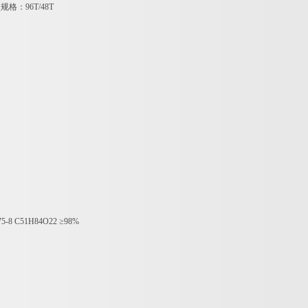
盒规格：
96T/48T
75-8 C51H84O22
≥
98%