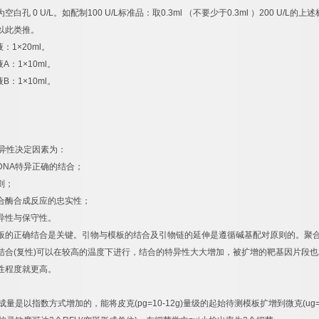
为空白孔
0 U/L
。如配制
100 U/L
标准品：取
0.3ml
（不要少于
0.3ml
）
200 U/L
的上述
以此类推。
液：
1×20ml
。
液
A
：
1×10ml
。
液
B
：
1×10ml
。
异性决定因素为：
DNA
特异正确的结合；
则；
合酶合成反应的忠实性；
异性与保守性。
板的正确结合是关键。引物与模板的结合及引物链的延伸是遵循碱基配对原则的。聚
结合
(
复性
)
可以在较高的温度下进行，结合的特异性大大增加，被扩增的靶基因片段也
性程度就更高。
成量是以指数方式增加的，能将皮克
(pg=10-12g)
量级的起始待测模板扩增到微克
(ug