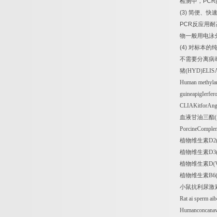
检测中，
PCR
(3)
简便、快
PCR
反应用耐
物一般用电泳
(4)
对标本的
不需要分离病
猪
(HYD)ELIS
Human methylan
guineapigIerfer
CLIAKitforAng
血液甘油三酯
(
PorcineComple
植物维生素
D2
植物维生素
D3
植物维生素
D(
植物维生素
B6
小鼠抗利尿激
Rat ai sperm a
Humanconcana