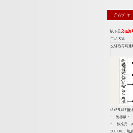
产品介绍
以下是
交链孢
产品名称
交链孢霉属通
组成及试剂配
1
、酶标板：
2
、
标准品（
200 U/L
，然