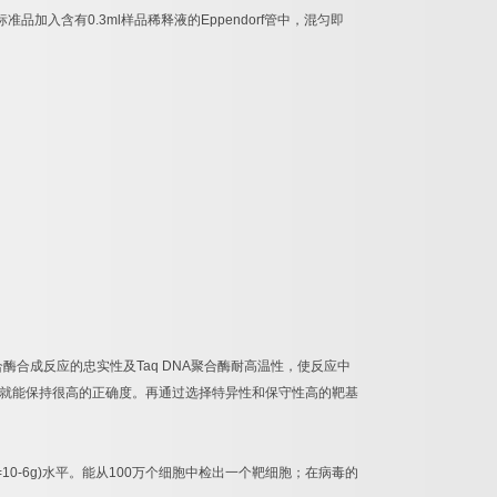
标准品加入含有
0.3ml
样品稀释液的
Eppendorf
管中，混匀即
合酶合成反应的忠实性及
Taq DNA
聚合酶耐高温性，使反应中
就能保持很高的正确度。再通过选择特异性和保守性高的靶基
=10-6g)
水平。能从
100
万个细胞中检出一个靶细胞；在病毒的