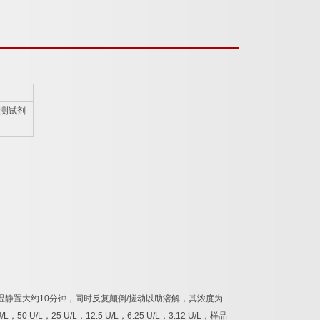
测试剂
温静置大约
10
分钟，同时反复颠倒
/
搓动以助溶解，其浓度为
/L
，
50 U/L
，
25 U/L
，
12.5 U/L
，
6.25 U/L
，
3.12 U/L
，样品