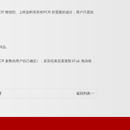
CR
增强剂、上样染料等所有
PCR
所需要的成分，用户只需加
样品。
CR
参数由用户自己确定），反应结束后直接取
10 μL
电泳检
片
返回列表>>