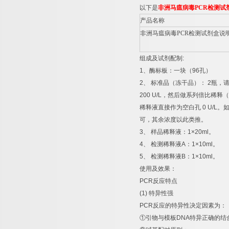
以下是
非洲马瘟病毒
PCR
检测试
产品名称
非洲马瘟病毒
PCR
检测试剂盒说
组成及试剂配制
:
1
、酶标板：一块（
96
孔）
2
、
标准品（冻干品）：
2
瓶，
200 U/L
，然后做系列倍比稀释（
稀释液直接作为空白孔
0 U/L
。
可，其余浓度以此类推。
3
、
样品稀释液：
1×20ml
。
4
、
检测稀释液
A
：
1×10ml
。
5
、
检测稀释液
B
：
1×10ml
。
使用及效果：
PCR
反应特点
(1)
特异性强
PCR
反应的特异性决定因素为：
①
引物与模板
DNA
特异正确的结