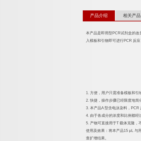
产品介绍
相关产品
本产品是即用型
PCR
试剂盒的改
入模板和引物即可进行
PCR
反应
1.
方便，用户只需准备模板和引
2.
快捷，操作步骤已经限度地简
3.
本产品
A
型含电泳染料，
PCR
4.
由于各成分的浓度和比例都经
5.
产物可直接用于
T
载体克隆，
使用及效果：将本产品
15 μL
与
查扩增结果。