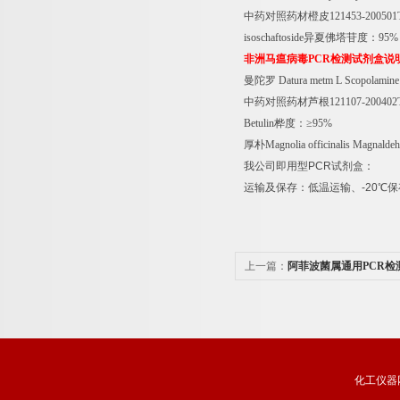
中药对照药材橙皮
121453-20050
isoschaftoside
异夏佛塔苷度：
95%
非洲马瘟病毒
PCR
检测试剂盒说
曼陀罗
Datura metm L Scopolamin
中药对照药材芦根
121107-20040
Betulin
桦度：≥
95%
厚朴
Magnolia officinalis Magnald
我公司即用型
PCR
试剂盒：
运输及保存：低温运输、
-20
℃
保
上一篇：
阿菲波菌属通用PCR检
化工仪器