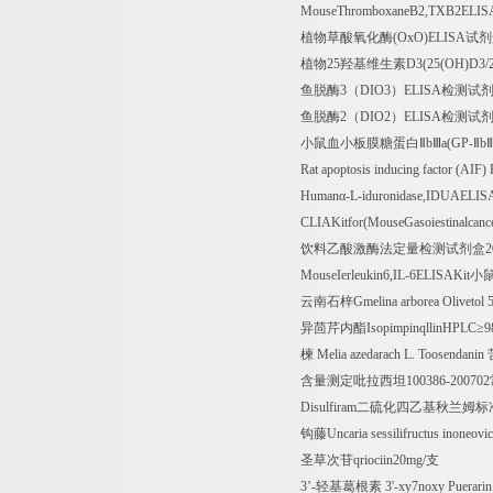
MouseThromboxaneB2,TXB2ELIS
植物草酸氧化酶
(OxO)ELISA
试剂
植物
25
羟基维生素
D3(25(OH)D3/
鱼脱酶
3
（
DIO3
）
ELISA
检测试
鱼脱酶
2
（
DIO2
）
ELISA
检测试
小鼠血小板膜糖蛋白Ⅱ
b
Ⅲ
a(GP-
Ⅱ
b
Rat apoptosis inducing factor (AIF
Human
α
-L-iduronidase,IDUAELIS
CLIAKitfor(MouseGasoiestinalcan
饮料乙酸激酶法定量检测试剂盒
2
MouseIerleukin6,IL-6ELISAKit
小
云南石梓
Gmelina arborea Olivetol 
异茴芹内酯
IsopimpinqllinHPLC
≥
9
楝
Melia azedarach L. Toosendanin
含量测定吡拉西坦
100386-200702
Disulfiram
二硫化四乙基秋兰姆标
钩藤
Uncaria sessilifructus inoneov
圣草次苷
qriociin20mg/
支
3
’
-
轻基葛根素
3'-xy7noxy Puerari