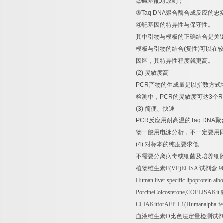
②
碱基配对原则；
③
Taq DNA
聚合酶合成反应的忠
④
靶基因的特异性与保守性。
其中引物与模板的正确结合是关
模板与引物的结合
(
复性
)
可以在
因区，其特异性程度就更高。
(2)
灵敏度高
PCR
产物的生成量是以指数方式
检测中，
PCR
的灵敏度可达
3
个
R
(3)
简便、快速
PCR
反应用耐高温的
Taq DNA
聚
物一般用电泳分析，不一定要用
(4)
对标本的纯度要求低
不需要分离病毒或细菌及培养细
植物维生素
E(VE)ELISA
试剂盒
9
Human liver specific lipoprotein a
PorcineCoicosterone,COELISAKit
CLIAKitforAFP-L1(Humanalpha-feto
血液维生素
D
比色法定量检测试