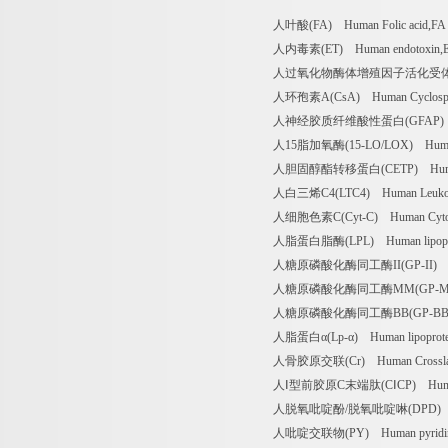
人叶酸(FA) Human Folic acid,
人内毒素(ET) Human endotoxin
人过氧化物酶体增殖因子活化受体γ( PPAR-γ) 
人环孢素A(CsA) Human Cyclospo
人神经胶质纤维酸性蛋白(GFAP) Human gl
人15脂加氧酶(15-LO/LOX) Human 
人胆固醇酯转移蛋白(CETP) Human glia
人白三烯C4(LTC4) Human Leukot
人细胞色素C(Cyt-C) Human Cyto
人脂蛋白脂酶(LPL) Human lipoprot
人糖原磷酸化酶同工酶II(GP-II) Human
人糖原磷酸化酶同工酶MM(GP-MM) Hu
人糖原磷酸化酶同工酶BB(GP-BB) Huma
人脂蛋白α(Lp-α) Human lipoprot
人骨胶原交联(Cr) Human Crossla
人Ⅰ型前胶原C末端肽(CⅠCP) Human cros
人脱氧吡啶酚/脱氧吡啶啉(DPD) Human
人吡啶交联物(PY) Human pyridiniu