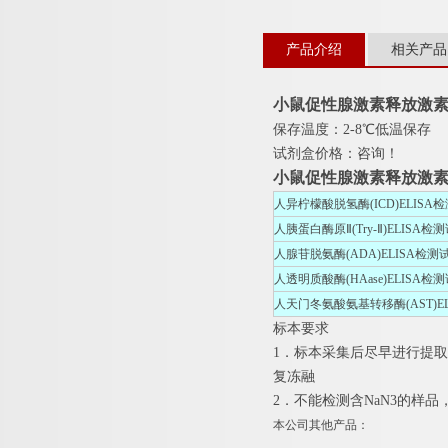
产品介绍
相关产品
小鼠促性腺激素释放激素(G
保存温度：2-8℃低温保存
试剂盒价格：咨询！
小鼠促性腺激素释放激素(G
人异柠檬酸脱氢酶(ICD)ELISA
人胰蛋白酶原Ⅱ(Try-Ⅱ)ELISA
人腺苷脱氨酶(ADA)ELISA检
人透明质酸酶(HAase)ELISA检
人天门冬氨酸氨基转移酶(AST)E
标本要求
1．标本采集后尽早进行提
复冻融
2．不能检测含NaN3的样品
本公司其他产品：