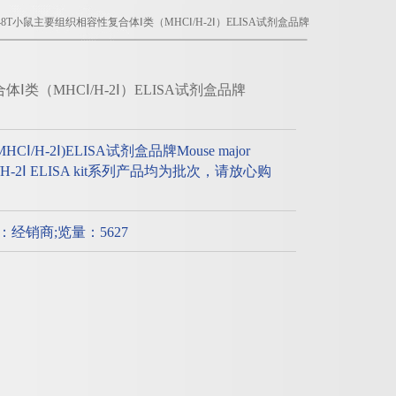
T/48T小鼠主要组织相容性复合体Ⅰ类（MHCⅠ/H-2Ⅰ）ELISA试剂盒品牌
体Ⅰ类（MHCⅠ/H-2Ⅰ）ELISA试剂盒品牌
H-2Ⅰ)ELISA试剂盒品牌Mouse major
xⅠ,MHCⅠ/H-2Ⅰ ELISA kit系列产品均为批次，请放心购
质：经销商;览量：5627