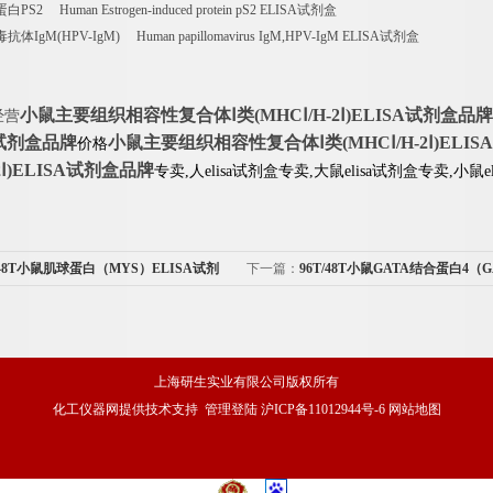
 Human Estrogen-induced protein pS2 ELISA试剂盒
gM(HPV-IgM) Human papillomavirus IgM,HPV-IgM ELISA试剂盒
小鼠主要组织相容性复合体Ⅰ类(MHCⅠ/H-2Ⅰ)ELISA试剂盒品牌
经营
SA试剂盒品牌
小鼠主要组织相容性复合体Ⅰ类(MHCⅠ/H-2Ⅰ)ELI
价格
-2Ⅰ)ELISA试剂盒品牌
专卖,人elisa试剂盒专卖,大鼠elisa试剂盒专卖,小鼠
/48T小鼠肌球蛋白（MYS）ELISA试剂
下一篇：
96T/48T小鼠GATA结合蛋白4（G
ELISA试剂盒品牌
上海研生实业有限公司版权所有
化工仪器网
提供技术支持
管理登陆
沪ICP备11012944号-6
网站地图