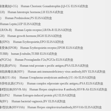
β-CG) Human Chorionic Gonadotrophin β,β-CG ELISA试剂盒
Human luteotropic hormone,LH ELISA试剂盒
Human Prednisolone,PS ELISA试剂盒
uman Leptin,LEP ELISA试剂盒
b-R) Human Leptin receptor,LR/Ob-R ELISA试剂盒
 Human growth hormone,HGH ELISA试剂盒
O) Human Erythropoietin,EPO ELISA试剂盒
POR) Human Erythropoietin receptor,EPOR ELISA试剂盒
BB) human β-tubulin,TUBB ELISA试剂盒
F2α) Human Prostaglandin F2α,PGF2α ELISA试剂盒
SA) Human total prostate s pecific antigen,tPSA ELISA试剂盒
体(HIV) Human anti-immunodeficiency virus antibody,HIV ELISA试剂盒
-Ab) Human Ureaplasma urealyticum antibody,UU-Ab ELISA试剂盒
(CPSA) Human complex edprostate specific antigen,cPSA ELISA试剂盒
(HSVⅡ-Ab) Human Herpes simplexvirus Ⅱ antibody,HSVⅡ-Ab ELISA试剂盒
 Human Estrogen-induced protein pS2 ELISA试剂盒
 Human bacterial vaginosis,BV ELISA试剂盒
(HSVⅠAb) Human Herpes simplexvirusⅠantibody,HSVⅠAb ELISA试剂盒