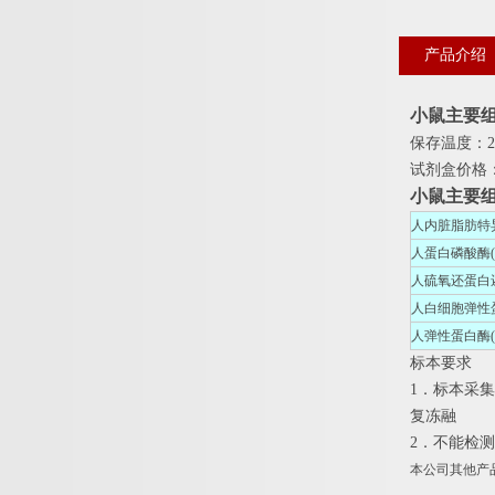
产品介绍
小鼠主要组织
保存温度：2
试剂盒价格
小鼠主要组织
人内脏脂肪特异
人蛋白磷酸酶(P
人硫氧还蛋白还原
人白细胞弹性蛋
人弹性蛋白酶(El
标本要求
1．标本采
复冻融
2．不能检测
本公司其他产