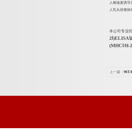
人雌激素诱导蛋白PS2
人乳头状瘤病毒抗体I
本公司
专业
2Ⅰ)ELI
(MHCⅠ/H
上一篇：
96T
盒品牌