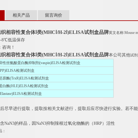
相关产品
留言询价
相容性复合体Ⅰ类(MHCⅠ/H-2Ⅰ)ELISA试剂盒品牌
英文名称:Mouse major
-8℃低温保存
：咨询！
相容性复合体Ⅰ类(MHCⅠ/H-2Ⅰ)ELISA试剂盒品牌
本公司其他
试剂
性丝氨酸蛋白酶抑制剂(vaspin)ELISA检测试剂盒
P)ELISA检测试剂盒
酶(TrxR)ELISA检测试剂盒
白酶(HLE)ELISA检测试剂盒
astase)ELISA检测试剂盒
集后尽早进行提取，提取按相关文献进行，提取后应尽快进行实验。若不能
含NaN3的样品，因NaN3抑制辣根过氧化物酶的（HRP）活性
品：