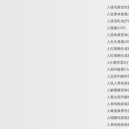
人绒毛膜促性腺激素β(
人促黄体激素(LH) 
人泼尼松龙(PS) 
人瘦素(LEP) H
人苗条素受体(LR/O
人生长激素(HGH)
人红细胞生成素(EP
人红细胞生成素受体(E
人β-微管蛋白(TU
人前列腺素F2α(PG
人总前列腺特异抗原(tP
人抗人类免疫缺陷病毒抗
人解脲脲原体抗体(UU
人复合前列腺特异性抗原
人单纯疱疹病毒Ⅱ型抗体
人雌激素诱导蛋白PS2
人细菌性阴道病(BV)
人单纯疱疹病毒Ⅰ型抗体