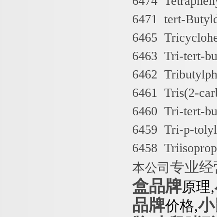
6474 Tetraphen
6471 tert-Buty
6465 Tricycloh
6463 Tri-tert-b
6462 Tributylp
6461 Tris(2-car
6460 Tri-tert-b
6459 Tri-p-tol
6458 Triisop
专业经
本公司
盒品牌
原理,
品牌
小
价格,