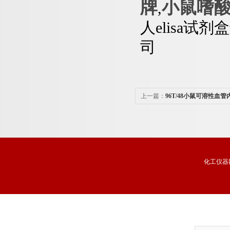
牌
小鼠嗜酸
,
人elisa试剂
司
上一篇：
96T/48小鼠可溶性血
（sEPCR）ELISA试剂盒品牌
化工仪器