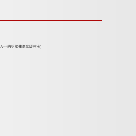
ok和CA++的明胶弗洛拿缓冲液)