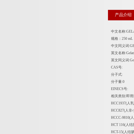
产品介绍
中文名称:GELA
规格：250 mL
中文同义词:GEL
英文名称:Gelatin
英文同义词:Gelati
CAS号:
分子式:
分子量:0
EINECS号:
相关类别:即
HCC1937(
HCC827(人
HCCC-981
HCT 116(人
HCT-15(人结