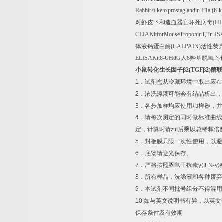
Rabbit 6 keto prostaglandin F1a (6
对虾皮下和造血器官坏死病毒
(H
CLIAKitforMouseTroponinT,Tn-IS
体液钙蛋白酶
(CALPAIN)
活性荧
ELISAKit8-OHdG
人
8
羟基脱氧鸟
小鼠转化生长因子β
2(TGF
β
2)
酶
1
．试剂盒从冷藏环境中取出应在
2
．浓洗涤液可能会有结晶析出，
3
．各步加样均应使用加样器，并
4
．请每次测定的同时做标准曲线
定，计算时请zui后乘以总稀释倍
5
．封板膜只限一次性使用，以避
6
．底物请避光保存。
7
．严格按照豚鼠干扰素
γ(IFN-γ)
8
．所有样品，洗涤液和各种废弃
9
．本试剂不同批号组分不得混用
10.
如与英文说明书有异，以英文
保存条件及有效期