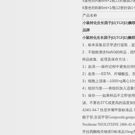
5
显色剂
A
液
6ml×1
瓶
11
封板膜
2
6
显色剂
B
液
6ml×1/
瓶
12
密封袋
1
产品名称
小鼠转化生长因子β
2(TGF
β
2)
酶
品牌
小鼠转化生长因子β
2(TGF
β
2)
酶
1
．标本采集后尽早进行提取，提
2
．不能检测含
NaN3
的样品，因
样品收集、处理及保存方法：
1
）血清
-----
操作过程中避免任何
2
）血浆
-----EDTA
、柠檬酸盐、
3
）细胞上清液
---1000×g
离心
10
4
）组织匀浆
-----
将组织加入适量
5
）保存
------
如果样品不立即使用
滤。不要在
37
℃
或更高的温度加
42461-84-7
扶尼辛葡甲胺标准品
3
栀子苷
;
京泥平苷
Geniposide;geni
Neolitsine NEOLITSINE 2466-42-4
齐拉西酮相关物质
D
标准品
10mg