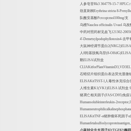
人参皂苷
Rk3 364779-15-7 HPLC
≥
劲直刺桐
Erythrina stricta 8-Prenyll
队酰安基酚
Pcrccqtcmol100mg/
支
乌檀
Nauclea officinalis Uvaol
乌发
中药对照药材见血飞
121302-200
4'-Demetxylpodophyllotoxin4-
去甲
大鼠神经调节蛋白
2(NRG2)ELIS
人
8
羟基脱氧鸟苷
(8-OHdG)ELISA
鹅
ELISA
试剂盒
CLIAKitforPlantVitaminD3,VD3EL
石蜡切片组织蛋白表达荧光显微
ELISAKitTSST-1
人毒性休克综合
人维生素
K1(VK1)ELISA
试剂盒
9
猪凋亡相关因子
(FAS/CD95)
免疫
Humansolubleinterleukin-2receptor,
Humanneutrophilicalkalinephosph
ELISAKitTNF-
α猪肿瘤坏死因子α
Humanfetalsulfoslycoproteinantig
小鼠转化生长因子β
2(TGF
β
2)
酶