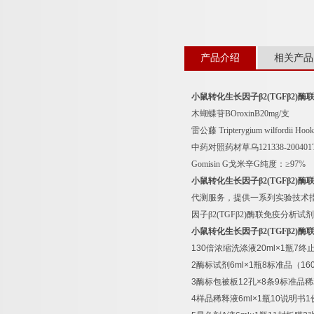
产品介绍
相关产品
小鼠转化生长因子β
2(TGF
β
2)
酶
木蝴蝶苷
BOroxinB20mg/
支
雷公藤
Tripterygium wilfordii Hook.
中药对照药材草乌
121338-20040
Gomisin G
戈米辛
G
纯度：≥
97%
小鼠转化生长因子β
2(TGF
β
2)
酶
代测服务，提供一系列实验技术
因子β
2(TGF
β
2)
酶联免疫分析试剂
小鼠转化生长因子β
2(TGF
β
2)
酶
130
倍浓缩洗涤液
20ml×1
瓶
7
终
2
酶标试剂
6ml×1
瓶
8
标准品（
16
3
酶标包被板
12
孔
×8
条
9
标准品稀
4
样品稀释液
6ml×1
瓶
10
说明书
1