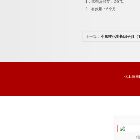
1
．试剂盒保存：
2-8
℃
。
2
．有效期：
6
个月
上一篇：
小鼠转化生长因子β1（T
析试剂盒价格
化工仪器
推