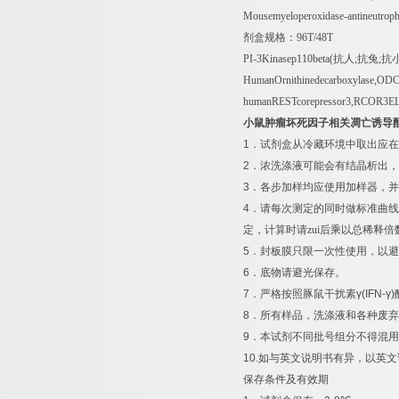
Mousemyeloperoxidase-antineutr
剂盒规格：
96T/48T
PI-3Kinasep110beta(
抗人
;
抗兔
;
抗
HumanOrnithinedecarboxylase,OD
humanRESTcorepressor3,RCOR3E
小鼠肿瘤坏死因子相关凋亡诱导
1
．试剂盒从冷藏环境中取出应在
2
．浓洗涤液可能会有结晶析出，
3
．各步加样均应使用加样器，并
4
．请每次测定的同时做标准曲线
定，计算时请zui后乘以总稀释倍
5
．封板膜只限一次性使用，以避
6
．底物请避光保存。
7
．严格按照豚鼠干扰素
γ(IFN-γ)
8
．所有样品，洗涤液和各种废弃
9
．本试剂不同批号组分不得混用
10.
如与英文说明书有异，以英文
保存条件及有效期