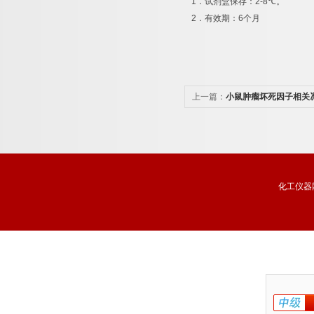
1
．试剂盒保存：
2-8
℃
。
2
．有效期：
6
个月
上一篇：
小鼠肿瘤坏死因子相关
3（TRAIL-R3）酶联免疫分析
化工仪器