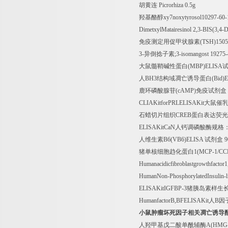
胡黄连
Picrorhiza 0.5g
羟基酪醇
xy7noxytyrosol10297-60
DimetxylMatairesinol 2,3-BIS
免疫测定用促甲状腺素
(TSH)1505
3-
异倒捻子素
;3-isomangost 19275
大鼠髓鞘碱性蛋白
(MBP)ELISA
人
BH3
结构域凋亡诱导蛋白
(Bid)
鹿环磷酸腺苷
(cAMP)
免疫试剂盒
CLIAKitforPRLELISAKit
大鼠催
石蜡切片组织
CREB
蛋白表达荧光
ELISAKitCaN
人钙调磷酸酶规格
人维生素
B6(VB6)ELISA
试剂盒
9
猪单核细胞趋化蛋白
1(MCP-1/CC
Humanacidicfibroblastgrowthfacto
HumanNon-PhosphorylatedInsulin-l
ELISAKitIGFBP-3
猪胰岛素样生
HumanfactorB,BFELISAKit
人
B
因
小鼠肿瘤坏死因子相关凋亡诱导
人羟甲基戊二酸单酰辅酶
A(HMG