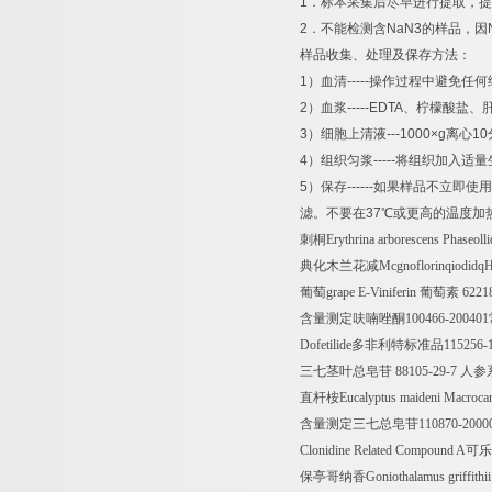
1
．标本采集后尽早进行提取，提
2
．不能检测含
NaN3
的样品，因
样品收集、处理及保存方法：
1
）血清
-----
操作过程中避免任何
2
）血浆
-----EDTA
、柠檬酸盐、
3
）细胞上清液
---1000×g
离心
10
4
）组织匀浆
-----
将组织加入适量
5
）保存
------
如果样品不立即使用
滤。不要在
37
℃
或更高的温度加
刺桐
Erythrina arborescens Phaseol
典化木兰花减
Mcgnoflorinqiodid
葡萄
grape
Ε
-Viniferin
葡萄素
6221
含量测定呋喃唑酮
100466-200401
Dofetilide
多非利特标准品
115256-
三七茎叶总皂苷
88105-29-7
人参
直杆桉
Eucalyptus maideni Macroca
含量测定三七总皂苷
110870-2000
Clonidine Related Compound A
可乐
保亭哥纳香
Goniothalamus griffithi