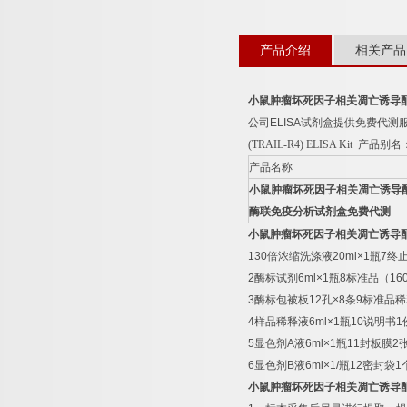
产品介绍
相关产品
小鼠肿瘤坏死因子相关凋亡诱导
公司
ELISA
试剂盒提供免费代测
(TRAIL-R4) ELISA Kit
产品别名
产品名称
小鼠肿瘤坏死因子相关凋亡诱导
酶联免疫分析试剂盒免费代测
小鼠肿瘤坏死因子相关凋亡诱导
130
倍浓缩洗涤液
20ml×1
瓶
7
终
2
酶标试剂
6ml×1
瓶
8
标准品（
16
3
酶标包被板
12
孔
×8
条
9
标准品稀
4
样品稀释液
6ml×1
瓶
10
说明书
1
5
显色剂
A
液
6ml×1
瓶
11
封板膜
2
6
显色剂
B
液
6ml×1/
瓶
12
密封袋
1
小鼠肿瘤坏死因子相关凋亡诱导