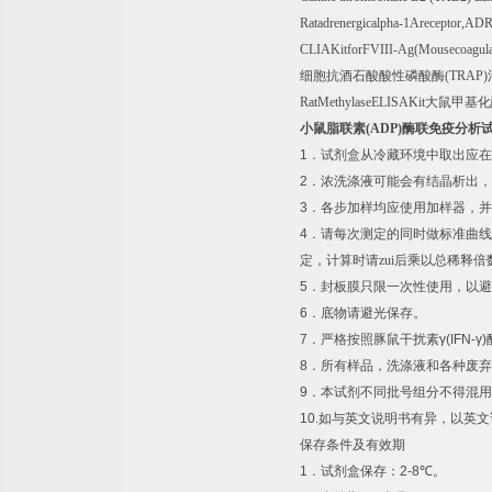
Ratadrenergicalpha-1Areceptor,
CLIAKitforFVIII-Ag(Mousecoagulat
细胞抗酒石酸酸性磷酸酶
(TRAP)
RatMethylaseELISAKit
大鼠甲基化
小鼠脂联素
(ADP)
酶联免疫分析
1
．试剂盒从冷藏环境中取出应在
2
．浓洗涤液可能会有结晶析出，
3
．各步加样均应使用加样器，并
4
．请每次测定的同时做标准曲线
定，计算时请zui后乘以总稀释倍
5
．封板膜只限一次性使用，以避
6
．底物请避光保存。
7
．严格按照豚鼠干扰素
γ(IFN-γ)
8
．所有样品，洗涤液和各种废弃
9
．本试剂不同批号组分不得混用
10.
如与英文说明书有异，以英文
保存条件及有效期
1
．试剂盒保存：
2-8
℃
。