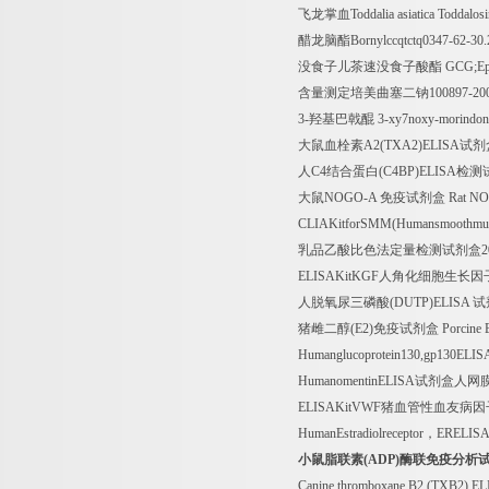
飞龙掌血
Toddalia asiatica Toddalos
醋龙脑酯
Bornylccqtctq0347-62-30
没食子儿茶速没食子酸酯
GCG;Epi
含量测定培美曲塞二钠
100897-20
3-
羟基巴戟醌
3-xy7noxy-morindo
大鼠血栓素
A2(TXA2)ELISA
试剂
人
C4
结合蛋白
(C4BP)ELISA
检测
大鼠
NOGO-A
免疫试剂盒
Rat NO
CLIAKitforSMM(Humansmoothmus
乳品乙酸比色法定量检测试剂盒
2
ELISAKitKGF
人角化细胞生长因
人脱氧尿三磷酸
(DUTP)ELISA
试
猪雌二醇
(E2)
免疫试剂盒
Porcine 
Humanglucoprotein130,gp130ELI
HumanomentinELISA
试剂盒人网
ELISAKitVWF
猪血管性血友病因
HumanEstradiolreceptor
，
ERELISA
小鼠脂联素
(ADP)
酶联免疫分析
Canine thromboxane B2 (TXB2) EL