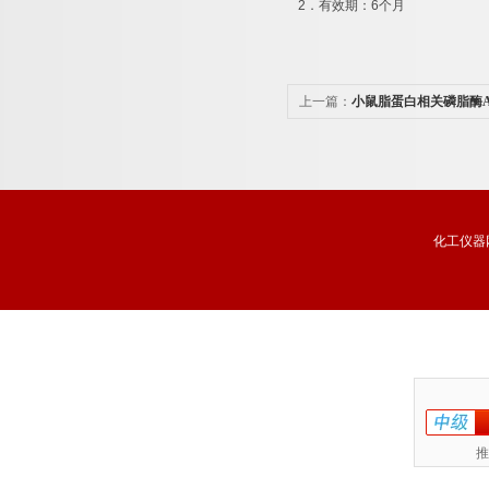
2
．有效期：
6
个月
上一篇：
小鼠脂蛋白相关磷脂酶A2
联免疫分析试剂盒品牌
化工仪器
推