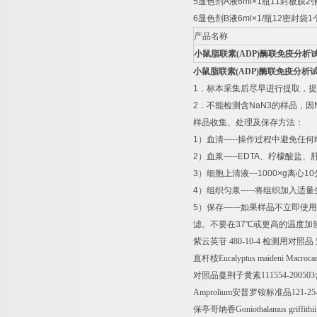
5
显色剂
A
液
6ml×1
瓶
11
封板膜
2
6
显色剂
B
液
6ml×1/
瓶
12
密封袋
1
产品名称
小鼠脂联素
(ADP)
酶联免疫分析
小鼠脂联素
(ADP)
酶联免疫分析
1
．标本采集后尽早进行提取，提
2
．不能检测含
NaN3
的样品，因
样品收集、处理及保存方法：
1
）血清
-----
操作过程中避免任何
2
）血浆
-----EDTA
、柠檬酸盐、
3
）细胞上清液
---1000×g
离心
10
4
）组织匀浆
-----
将组织加入适量
5
）保存
------
如果样品不立即使用
滤。不要在
37
℃
或更高的温度加
紫云英苷
480-10-4
检测用对照品
直杆桉
Eucalyptus maideni Macroca
对照品蔓荆子黄素
111554-200503
Amprolium
安普罗铵标准品
121-25
保亭哥纳香
Goniothalamus griffithi