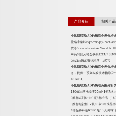
产品介绍
相关产品
小鼠脂联素
(ADP)
酶联免疫分析
盐醋小檗胺
Bqrbcminqxy7nochlor
黄芩
Scularia baicalesis Viscidulin II
中药对照药材金铁锁
121327-200
deltaline
德尔塔林纯度：≥
97%
小鼠脂联素
(ADP)
酶联免疫分析
务，提供一系列实验技术指导及
48T/96T
。
小鼠脂联素
(ADP)
酶联免疫分析
130
倍浓缩洗涤液
20ml×1
瓶
7
终
2
酶标试剂
6ml×1
瓶
8
标准品（
16
3
酶标包被板
12
孔
×8
条
9
标准品稀
4
样品稀释液
6ml×1
瓶
10
说明书
1