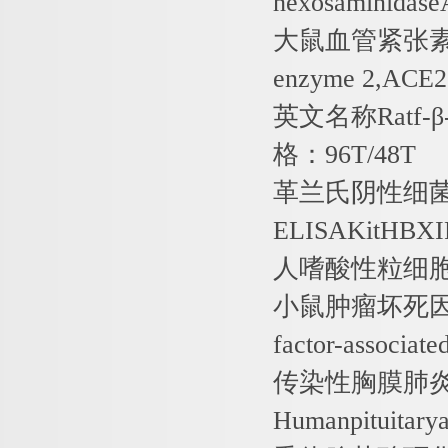
hexosaminidas
大鼠血管紧张
enzyme 2,ACE2
英文名称
Ratf-
β
格：
96T/48T
革兰氏阴性细
ELISAKitHBXI
人嗜酸性粒细
小鼠肿瘤坏死
factor-associat
传染性胸膜肺
Humanpituitary