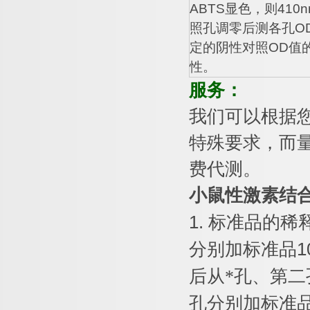
ABTS
显色，则
410n
照孔调零后测各孔
O
定的阴性对照
OD
值
性。
服务：
我们可以根据
特殊要求，而
费代测。
小鼠性激素结
1.
标准品的稀
分别加标准品
1
后从*孔、第二
孔分别加标准