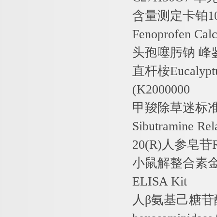
含量测定卡铂
1
Fenoprofen Cal
头孢噻肟钠
峰
直杆桉
Eucalypt
(K2000000
甲羧除草迷标
Sibutramine Re
20(R)
人参皂苷
小鼠解整合素
ELISA Kit
人β氨基己糖苷