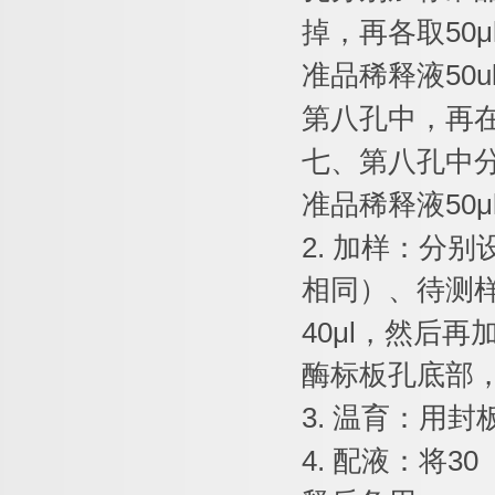
掉，再各取
50μ
准品稀释液
50u
第八孔中，再
七、第八孔中
准品稀释液
50μ
2.
加样：分别
相同）、待测
40μl
，然后再
酶标板孔底部
3.
温育：用封
4.
配液：将
30