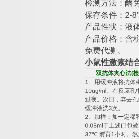
检测方法：酶
保存条件：
2-8
产品性状：液
产品价格：含
免费代测。
小鼠性激素结
双抗体夹心法
(
检
1
、用缓冲液将抗体
10ug/ml
。在反应孔
过夜。次日，弃去孔
缓冲液洗
3
次。
2
、加样：加一定稀
0.05ml
于上述已包被
37
℃
孵育
1
小时。然