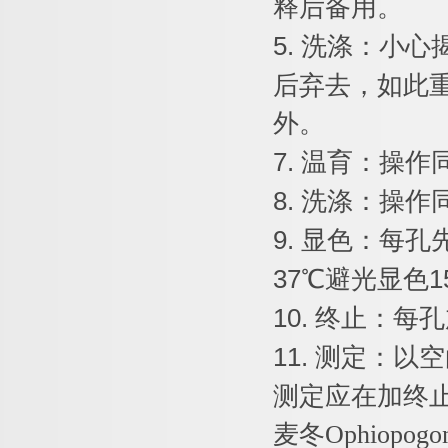
释后备用。
5.
洗涤：小心
后弃去，如此
外。
7.
温育：操作
8.
洗涤：操作
9.
显色：每孔
37
℃
避光显色
1
10.
终止：每孔
11.
测定：以空
测定应在加终
麦冬
Ophiopogon