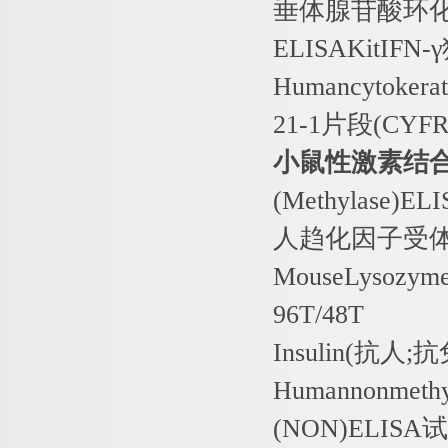
垂体腺苷酸环
ELISAKitIFN-
Humancytokera
21-1
片段
(CYFR
小鼠性激素结
(Methylase)EL
人趋化因子受
MouseLysozym
96T/48T
Insulin(
抗人
;
抗
Humannonmethy
(NON)ELISA
试