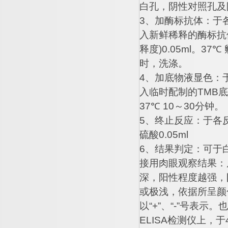
白孔，阴性对照孔及
3
、加酶标抗体：于
入新鲜稀释的酶标抗
释度
)0.05ml
。
37
℃
时，洗涤。
4
、加底物液显色：
入临时配制的
TMB
底
37
℃
10
～
30
分钟。
5
、终止反应：于各
硫酸
0.05ml
6
、结果判定：可于
接用肉眼观察结果：
深，阳性程度越强，
或极浅，依据所呈颜
以
“+”
、
“-”
号表示。也
ELISA
检测仪上，于