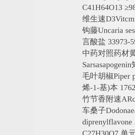
C41H64O13
≥
9
维生速
D3Vitcm
钩藤
Uncaria ses
言酸盐
33973-
中药对照药材
Sarsasapogenin
毛叶胡椒
Piper 
烯
-1-
基
)
本
1762
竹节香附速
ARc
车桑子
Dodonaea
diprenylflavone 
C27H30O7
单