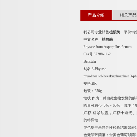
产品介绍
相关产品
我公司专业销售
植酸酶
，平价销
中文名称：
植酸酶
Phytase from Aspergillus ficuum
Cas号 37288-11-2
Beilstein
别名 3-Phytase
myo-Inositol-hexakisphosphate 3-
规格:BR
包装：250g
性状 作为一种由微生物发酵的
除量可减少40％～60％，减少
贮存 旋紧瓶盖，贮存于避光
的特异性
显色培养基特异性检验结果如表1。H
色无晕环菌落；金黄色葡萄球菌和蜡