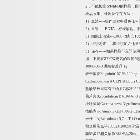
2
．不能检测含
NaN3
的样品，因
样品收集、处理及保存方法：
1
）血清
-----
操作过程中避免任何
2
）血浆
-----EDTA
、柠檬酸盐、
3
）细胞上清液
---1000×g
离心
10
4
）组织匀浆
-----
将组织加入适量
5
）保存
------
如果样品不立即使用
滤。不要在
37
℃
或更高的温度加
10043-35-3
硼酸标准品
1g
表告依春
Epigoitrin107-93-120mg
Cephalocyclidin A CEPHALOCYCL
盐酸昂丹司琼有关物质
C
标准品
2
葫芦素
B;cucurbitacin B 6199-67-3
小叶藤黄
Garcinia cowa Nigrolinea
植醋内
wo7iumphytctq14306-2-32
米仔兰
Aglaia odorata 5,7,4'-Tri-
检查用录氮平
100323-200201
常温
非诺多泮相关物质
B
标准品
20mg