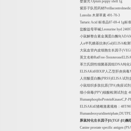
婴粟壳
Opium poppy shell 1g
紫苏子队照药材
Perillacontrolmedi
Luteolin
木犀草素
491-70-3
Tartaric Acid
标准品
87-69-4 1g
标
盐酸益母草碱
;Leonurine hyd 246
小鼠解整合素金属蛋白酶
9(ADAM
人α半乳糖基抗体
(Gal)ELISA
检测
大鼠血管内皮细胞生长因子
(VEG
英文名称
RatFree-TestoteroneELIS
革兰氏阴性细菌基因组
DNA
纯化
ELISAKitHBXIP
人乙型肝炎病毒
人丝酸蛋白酶
(PRSS)ELISA
试剂
小鼠组织多肽抗原
(TPA)
免疫试剂
细小病毒
(PPV)
核酸检测试剂盒
4
HumanphosphoProteinKinaseC,P-
ELISAKitE
猪雌激素规格：
48T/9
Humandeoxyuridinetriphate,DUTP
豚鼠转化生长因子β
1(TGF-
β
1)
酶
Canine prostate specific antigen (P