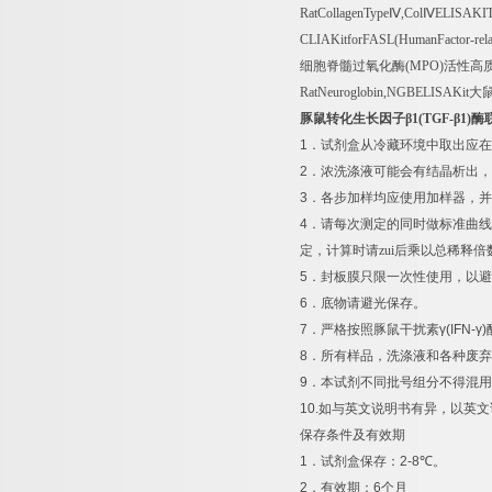
RatCollagenType
Ⅳ
,Col
Ⅳ
ELISAKI
CLIAKitforFASL(HumanFactor-rela
细胞脊髓过氧化酶
(MPO)
活性高
RatNeuroglobin,NGBELISAKit
大
豚鼠转化生长因子β
1(TGF-
β
1)
酶
1
．试剂盒从冷藏环境中取出应在
2
．浓洗涤液可能会有结晶析出，
3
．各步加样均应使用加样器，并
4
．请每次测定的同时做标准曲线
定，计算时请zui后乘以总稀释倍
5
．封板膜只限一次性使用，以避
6
．底物请避光保存。
7
．严格按照豚鼠干扰素
γ(IFN-γ)
8
．所有样品，洗涤液和各种废弃
9
．本试剂不同批号组分不得混用
10.
如与英文说明书有异，以英文
保存条件及有效期
1
．试剂盒保存：
2-8
℃
。
2
．有效期：
6
个月