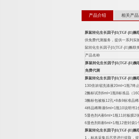
产品介绍
相关产品
豚鼠转化生长因子β
1(TGF-
β
1)
酶
供免费代测服务，提供一系列实
鼠转化生长因子β
1(TGF-
β
1)
酶联
产品名称
豚鼠转化生长因子β
1(TGF-
β
1)
酶
免费代测
豚鼠转化生长因子β
1(TGF-
β
1)
酶
130
倍浓缩洗涤液
20ml×1
瓶
7
终
2
酶标试剂
6ml×1
瓶
8
标准品（
16
3
酶标包被板
12
孔
×8
条
9
标准品稀
4
样品稀释液
6ml×1
瓶
10
说明书
1
5
显色剂
A
液
6ml×1
瓶
11
封板膜
2
6
显色剂
B
液
6ml×1/
瓶
12
密封袋
1
豚鼠转化生长因子β
1(TGF-
β
1)
酶
1
．标本采集后尽早进行提取，提